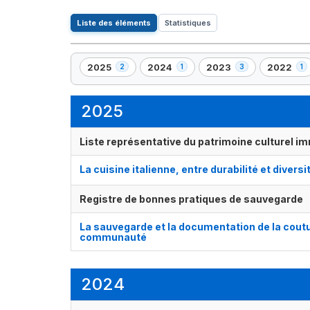
Liste des éléments
Statistiques
2025
2024
2023
2022
2
1
3
1
,
,
,
,
2
1
3
1
élément(s)
élément(s)
élément(s)
élément(s
2025
Liste représentative du patrimoine culturel im
La cuisine italienne, entre durabilité et diversi
Registre de bonnes pratiques de sauvegarde
La sauvegarde et la documentation de la coutu
communauté
2024