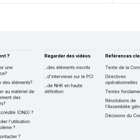
nt ?
Regarder des vidéos
Références cle
oir une
...des éléments inscrits
Texte de la Con
nce?
...d'interviews sur le PCI
Directives
ire des éléments?
opérationnelles
...de NHK en haute
er au matériel de
définition
Textes fondame
ement des
Résolutions de
és?
l'Assemblée gén
accrédité (ONG) ?
Décisions du Co
der l'utilisation
blème ?
contacter ?