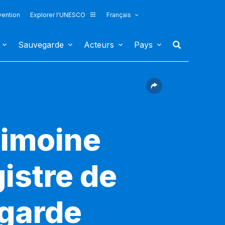
vention
Explorer l'UNESCO
Français
Sauvegarde
Acteurs
Pays
rimoine
gistre de
egarde