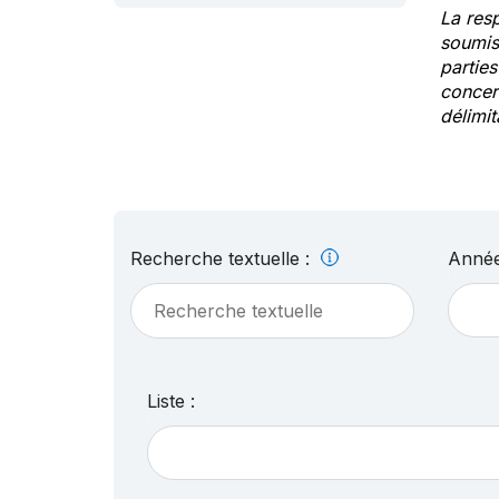
La res
soumis
partie
concern
délimit
Recherche textuelle :
Année
Liste :