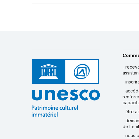
Comme
...recev
assista
...inscr
...accéd
renforc
capacit
...être 
...deman
de l'em
...nous 