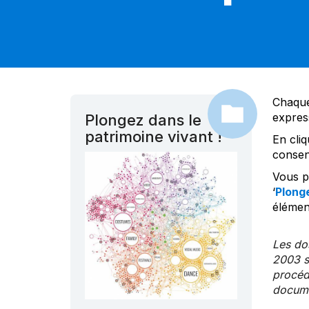
Chaque
expres
Plongez dans le
patrimoine vivant !
En cliq
consen
Vous po
‘
Plonge
élément
Les dos
2003 s
procédu
documen