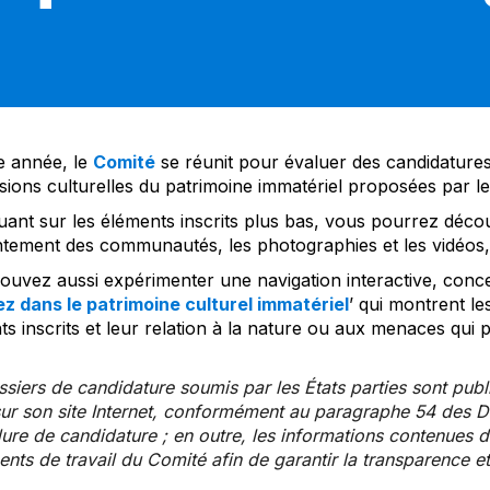
 année, le
Comité
se réunit pour évaluer des candidatures 
sions culturelles du patrimoine immatériel proposées par l
uant sur les éléments inscrits plus bas, vous pourrez décou
tement des communautés, les photographies et les vidéos, a
uvez aussi expérimenter une navigation interactive, concep
z dans le patrimoine culturel immatériel
’ qui montrent le
s inscrits et leur relation à la nature ou aux menaces qui 
siers de candidature soumis par les États parties sont publ
ur son site Internet, conformément au paragraphe 54 des Di
re de candidature ; en outre, les informations contenues da
ts de travail du Comité afin de garantir la transparence et 