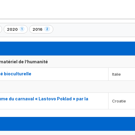
2020
2016
1
2
,
,
1
2
)
élément(s)
élément(s)
matériel de l’humanité
té bioculturelle
Italie
me du carnaval « Lastovo Poklad » par la
Croatie