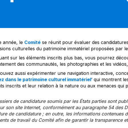
 année, le
Comité
se réunit pour évaluer des candidatures 
sions culturelles du patrimoine immatériel proposées par l
uant sur les éléments inscrits plus bas, vous pourrez décou
tement des communautés, les photographies et les vidéos, a
uvez aussi expérimenter une navigation interactive, concep
z dans le patrimoine culturel immatériel
’ qui montrent le
s inscrits et leur relation à la nature ou aux menaces qui 
siers de candidature soumis par les États parties sont publ
ur son site Internet, conformément au paragraphe 54 des Di
re de candidature ; en outre, les informations contenues da
ts de travail du Comité afin de garantir la transparence et 