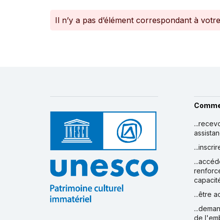
Il n’y a pas d’élément correspondant à votr
Comme
...recev
assista
...inscr
...accéd
renforc
capacit
...être 
...deman
de l'em