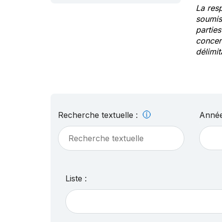
La res
soumis
partie
concern
délimit
Recherche textuelle :
Année
Liste :