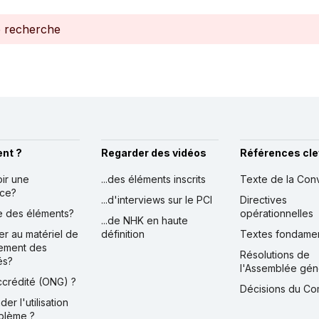
e recherche
nt ?
Regarder des vidéos
Références cle
oir une
...des éléments inscrits
Texte de la Con
nce?
...d'interviews sur le PCI
Directives
ire des éléments?
opérationnelles
...de NHK en haute
er au matériel de
définition
Textes fondame
ement des
Résolutions de
és?
l'Assemblée gén
accrédité (ONG) ?
Décisions du Co
der l'utilisation
blème ?