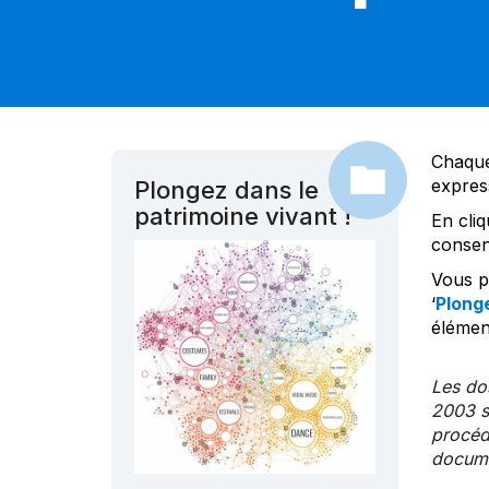
Chaque
expres
Plongez dans le
patrimoine vivant !
En cliq
consen
Vous po
‘
Plonge
élément
Les dos
2003 s
procédu
documen