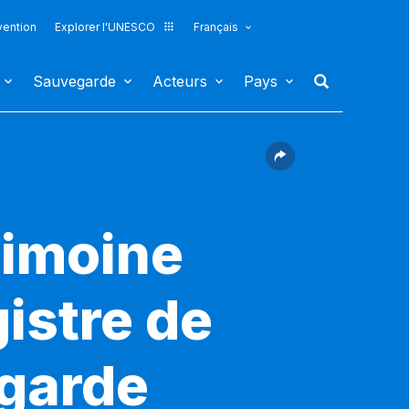
vention
Explorer l'UNESCO
Français
Sauvegarde
Acteurs
Pays
rimoine
gistre de
egarde