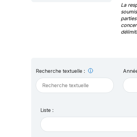
La res
soumis
partie
concern
délimit
Recherche textuelle :
Année
Liste :