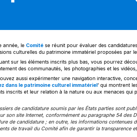
 année, le
Comité
se réunit pour évaluer des candidatures 
sions culturelles du patrimoine immatériel proposées par l
uant sur les éléments inscrits plus bas, vous pourrez décou
tement des communautés, les photographies et les vidéos, a
uvez aussi expérimenter une navigation interactive, concep
z dans le patrimoine culturel immatériel
’ qui montrent le
s inscrits et leur relation à la nature ou aux menaces qui 
siers de candidature soumis par les États parties sont publ
ur son site Internet, conformément au paragraphe 54 des Di
re de candidature ; en outre, les informations contenues da
ts de travail du Comité afin de garantir la transparence et 