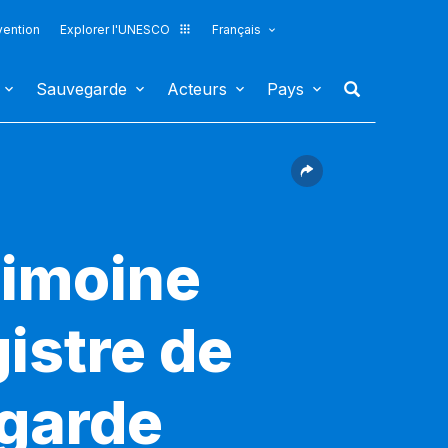
vention
Explorer l'UNESCO
Français
Sauvegarde
Acteurs
Pays
rimoine
gistre de
egarde