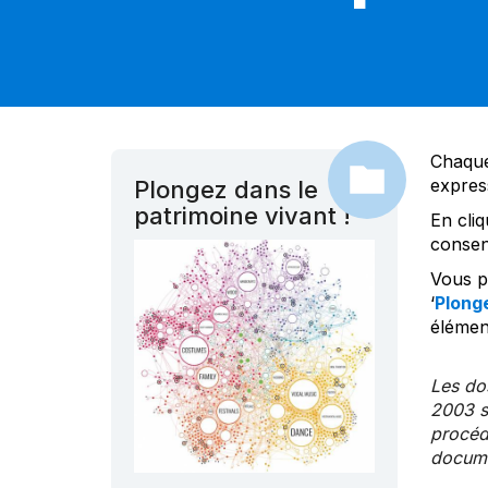
Chaque
expres
Plongez dans le
patrimoine vivant !
En cliq
consen
Vous po
‘
Plonge
élément
Les dos
2003 s
procédu
documen