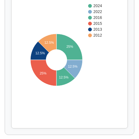
2024
2022
2016
2015
2013
2012
12.5%
25%
12.5%
Affichage par
et
12.5%
25%
12.5%