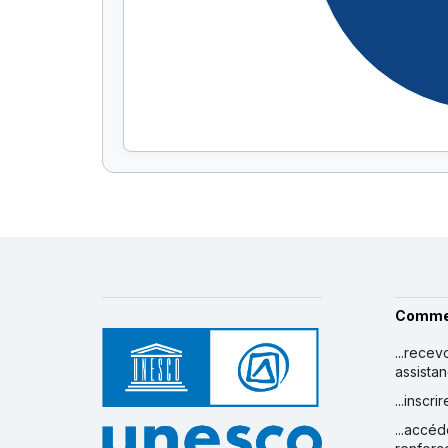
Comme
...recev
assista
...inscr
...accéd