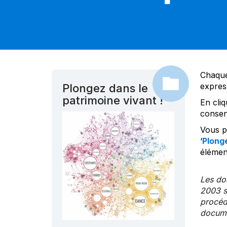
Chaque
expres
Plongez dans le
patrimoine vivant !
En cliq
consen
Vous po
‘
Plonge
élément
Les dos
2003 s
procédu
documen