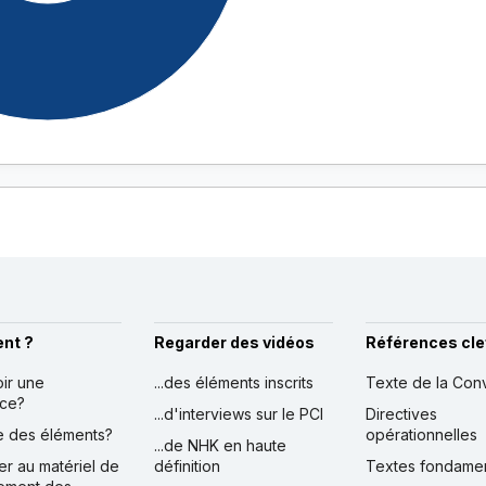
nt ?
Regarder des vidéos
Références cle
oir une
...des éléments inscrits
Texte de la Con
nce?
...d'interviews sur le PCI
Directives
ire des éléments?
opérationnelles
...de NHK en haute
er au matériel de
définition
Textes fondame