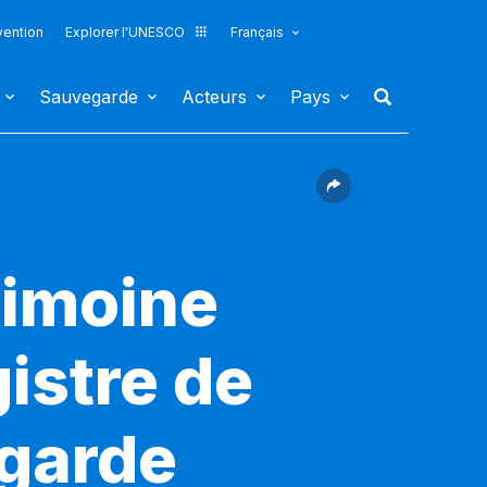
vention
Explorer l'UNESCO
Français
Sauvegarde
Acteurs
Pays
rimoine
gistre de
egarde