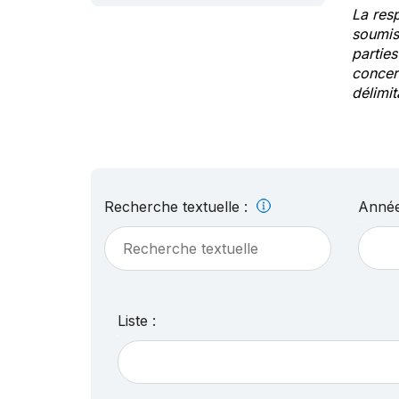
La res
soumis
partie
concern
délimit
Recherche textuelle :
Année
Liste :