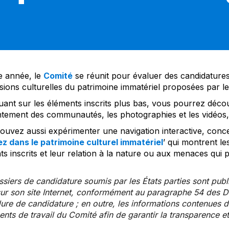
 année, le
Comité
se réunit pour évaluer des candidatures 
sions culturelles du patrimoine immatériel proposées par l
uant sur les éléments inscrits plus bas, vous pourrez décou
tement des communautés, les photographies et les vidéos, a
uvez aussi expérimenter une navigation interactive, concep
z dans le patrimoine culturel immatériel
’ qui montrent le
s inscrits et leur relation à la nature ou aux menaces qui 
siers de candidature soumis par les États parties sont publ
ur son site Internet, conformément au paragraphe 54 des Di
re de candidature ; en outre, les informations contenues da
ts de travail du Comité afin de garantir la transparence et 