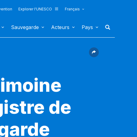
vention
Explorer l'UNESCO
Français
Sauvegarde
Acteurs
Pays
rimoine
gistre de
egarde