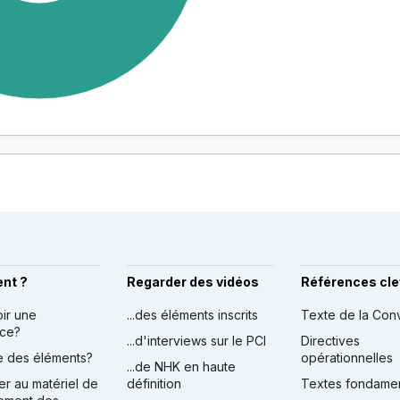
nt ?
Regarder des vidéos
Références cle
oir une
...des éléments inscrits
Texte de la Con
nce?
...d'interviews sur le PCI
Directives
ire des éléments?
opérationnelles
...de NHK en haute
er au matériel de
définition
Textes fondame