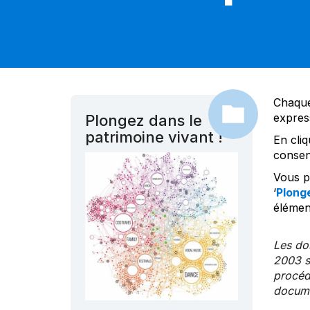
Chaque
expres
Plongez dans le
patrimoine vivant !
En cliq
consen
Vous po
‘
Plonge
élément
Les dos
2003 s
procédu
documen