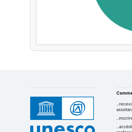
Comme
...recev
assista
...inscr
...accéd