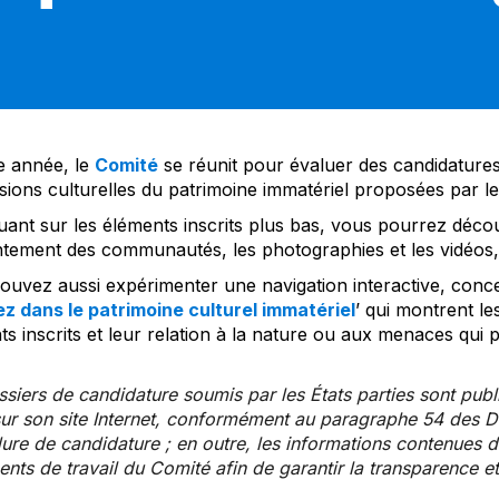
 année, le
Comité
se réunit pour évaluer des candidatures 
sions culturelles du patrimoine immatériel proposées par l
uant sur les éléments inscrits plus bas, vous pourrez décou
tement des communautés, les photographies et les vidéos, a
uvez aussi expérimenter une navigation interactive, concep
z dans le patrimoine culturel immatériel
’ qui montrent le
s inscrits et leur relation à la nature ou aux menaces qui 
siers de candidature soumis par les États parties sont publ
ur son site Internet, conformément au paragraphe 54 des Di
re de candidature ; en outre, les informations contenues da
ts de travail du Comité afin de garantir la transparence et 