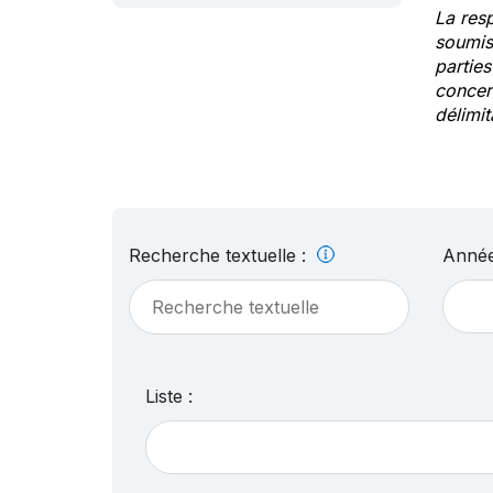
La res
soumis
partie
concern
délimit
Recherche textuelle :
Année
Liste :