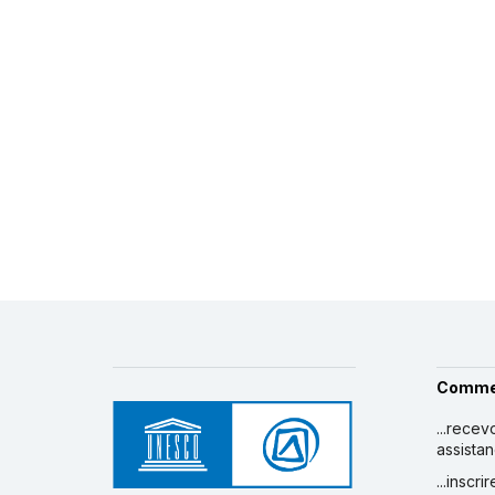
Comme
...recev
assista
...inscr