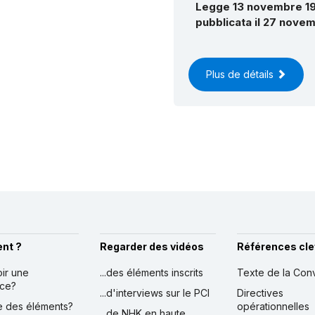
Legge 13 novembre 19
pubblicata il 27 nove
Plus de détails
nt ?
Regarder des vidéos
Références cle
oir une
...des éléments inscrits
Texte de la Con
nce?
...d'interviews sur le PCI
Directives
ire des éléments?
opérationnelles
...de NHK en haute