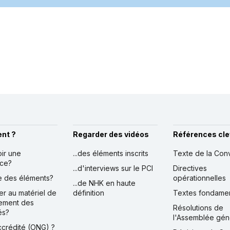
nt ?
Regarder des vidéos
Références cle
oir une
...des éléments inscrits
Texte de la Con
nce?
...d'interviews sur le PCI
Directives
ire des éléments?
opérationnelles
...de NHK en haute
er au matériel de
définition
Textes fondame
ement des
Résolutions de
és?
l'Assemblée gén
accrédité (ONG) ?