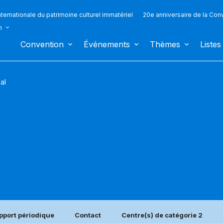
ternationale du patrimoine culturel immatériel
20e anniversaire de la Con
n
Convention
Événements
Thèmes
Listes
al
pport périodique
Contact
Centre(s) de catégorie 2