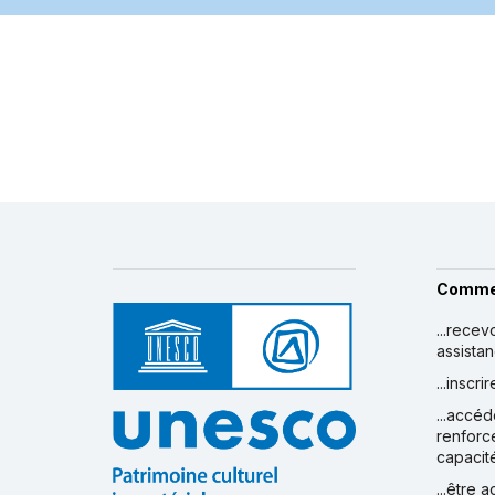
Comme
...recev
assista
...inscr
...accéd
renforc
capacit
...être 