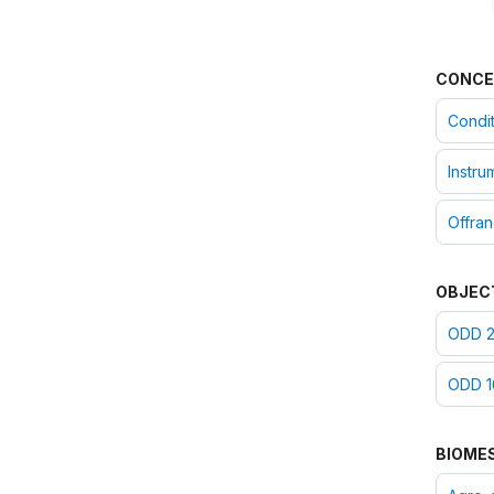
CONCE
Condit
Instru
Offra
OBJEC
ODD 2 
ODD 16
BIOME