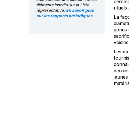
cérémo
éléments inscrits sur la Liste
rituels
représentative.
En savoir plus
sur les rapports périodiques
.
La faço
diamèt
gongs s
sacrifi
voisins
Les mu
fournis
connai
dernier
jeunes 
matéri