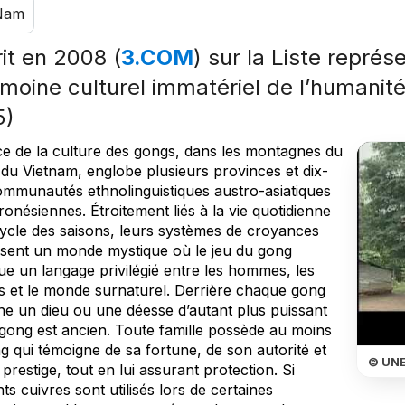
 Nam
rit en 2008 (
3.COM
) sur la Liste représ
imoine culturel immatériel de l’humanit
5)
ce de la culture des gongs, dans les montagnes du
 du Vietnam, englobe plusieurs provinces et dix-
ommunautés ethnolinguistiques austro-asiatiques
ronésiennes. Étroitement liés à la vie quotidienne
cycle des saisons, leurs systèmes de croyances
ent un monde mystique où le jeu du gong
ue un langage privilégié entre les hommes, les
tés et le monde surnaturel. Derrière chaque gong
he un dieu ou une déesse d’autant plus puissant
 gong est ancien. Toute famille possède au moins
g qui témoigne de sa fortune, de son autorité et
© UN
prestige, tout en lui assurant protection. Si
nts cuivres sont utilisés lors de certaines