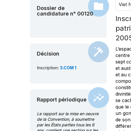
Viet
Dossier de
candidature n° 00120
Insc
patr
200
L’espa
Décision
centre
sept c
Inscription:
3.COM 1
et aust
et au 
compos
constit
divini
Rapport périodique
se cac
que le
un gon
Le rapport sur la mise en oeuvre
de la Convention, à soumettre
de son 
par les États parties tous les 6
différe
ans, contient une section sur les