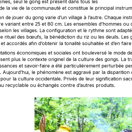
nies, seul le gong est présent dans tous les
 de la vie de la communauté et constitue le principal instru
n de jouer du gong varie d’un village à l’autre. Chaque inst
re variant entre 25 et 80 cm. Les ensembles d’hommes ou 
elon les villages. La configuration et le rythme sont adapté
ce rituel des bœufs, la bénédiction du riz ou les deuils. Le
 et accordés afin d’obtenir la tonalité souhaitée et d’en fair
tations économiques et sociales ont bouleversé le mode de
sent plus le contexte originel de la culture des gongs. La 
ssances et savoir-faire a été particulièrement perturbée pe
. Aujourd’hui, le phénomène est aggravé par la disparition de
pour la culture occidentale. Privés de leur signification 
au recyclable ou échangés contre d’autres produits.