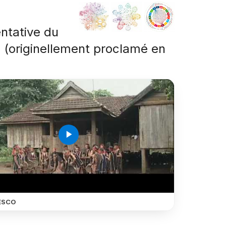
entative du
é (originellement proclamé en
play_arrow
ESCO