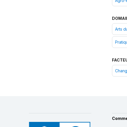
Agro-
DOMAI
Arts d
Pratiq
FACTE
Chang
Comme