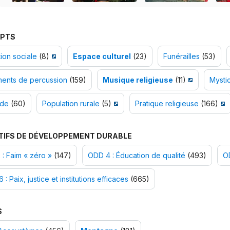
PTS
ion sociale
(8)
Espace culturel
(23)
Funérailles
(53)
ments de percussion
(159)
Musique religieuse
(11)
Mysti
nde
(60)
Population rurale
(5)
Pratique religieuse
(166)
TIFS DE DÉVELOPPEMENT DURABLE
: Faim « zéro »
(147)
ODD 4 : Éducation de qualité
(493)
OD
 : Paix, justice et institutions efficaces
(665)
S