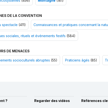
écosystèmes
(456)
Montagne
(181)
NES DE LA CONVENTION
u spectacle
(411)
Connaissances et pratiques concernant la natur
ues sociales, rituels et événements festifs
(584)
URS DE MENACES
ements socioculturels abruptes
(55)
Praticiens âgés
(85)
T
nt ?
Regarder des vidéos
Références cle