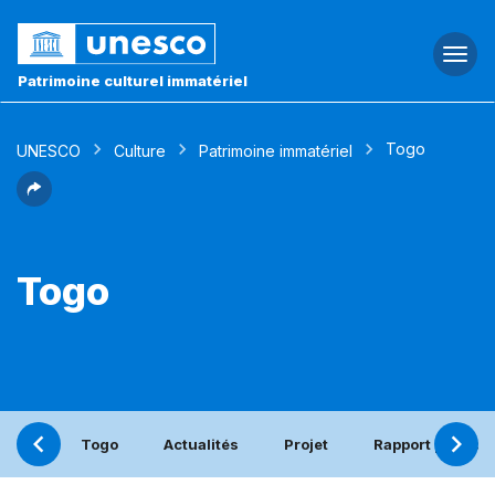
Togg
navi
Patrimoine culturel immatériel
Togo
UNESCO
Culture
Patrimoine immatériel
Togo
Togo
Actualités
Projet
Rapport périodi