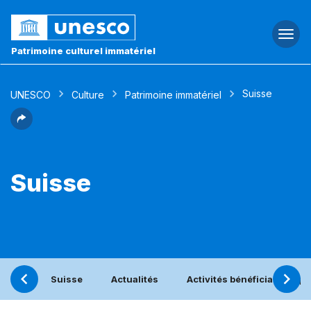
Togg
navi
Patrimoine culturel immatériel
Suisse
UNESCO
Culture
Patrimoine immatériel
Suisse
Suisse
Actualités
Activités bénéficiant du p