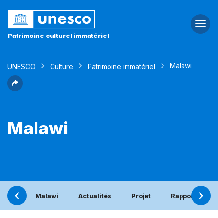
Togg
navi
Patrimoine culturel immatériel
Malawi
UNESCO
Culture
Patrimoine immatériel
Malawi
Malawi
Actualités
Projet
Rapport pério