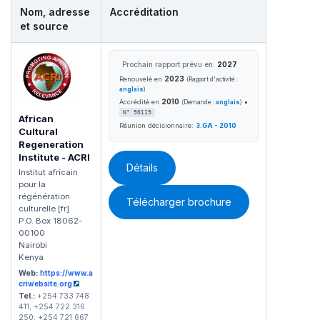
Nom, adresse
Accréditation
et source
Prochain rapport prévu en:
2027
2023
Renouvelé en
(Rapport d'activité :
anglais
)
2010
•
Accrédité en
(Demande :
anglais
)
N° 90119
African
Réunion décisionnaire:
3.GA - 2010
Cultural
Regeneration
Institute - ACRI
Détails
Institut africain
pour la
régénération
Télécharger brochure
culturelle [fr]
P.O. Box 18062-
00100
Nairobi
Kenya
Web:
https://www.a
criwebsite.org
Tel.:
+254 733 748
411; +254 722 316
250; +254 721 667