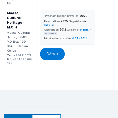
130
Maasai
Prochain rapport prévu en:
2029
Cultural
2025
Renouvelé en
(Rapport d'activité :
Heritage -
anglais
)
M.C.H
2012
•
Accrédité en
(Demande :
anglais
)
Maasai Cultural
N° 90183
Heritage (MCH)
Réunion décisionnaire:
4.GA - 2012
P.O. Box 499
10400 Nanyuki
Kenya
Détails
Tel.:
+254 710 171
178; +254 798 064
549