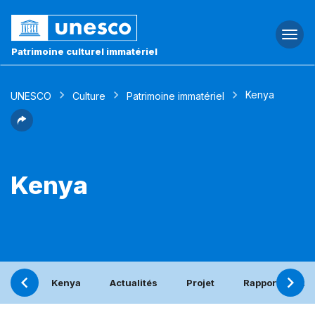
Togg
navi
Patrimoine culturel immatériel
Kenya
UNESCO
Culture
Patrimoine immatériel
Kenya
Kenya
Actualités
Projet
Rapport périod