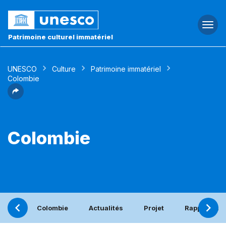
Togg
navi
Patrimoine culturel immatériel
UNESCO
Culture
Patrimoine immatériel
Colombie
Colombie
Colombie
Actualités
Projet
Rapport pér