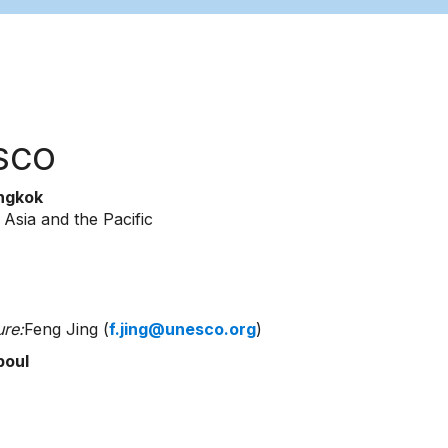
ESCO
ngkok
 Asia and the Pacific
re:
Feng Jing (
f.jing@unesco.org
)
boul