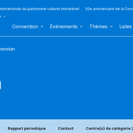
ternationale du patrimoine culturel immatériel
20e anniversaire de la Con
n
Convention
Événements
Thèmes
Listes
hanistan
n
Rapport périodique
Contact
Centre(s) de catégorie 