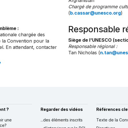
Afghanistan
Chargé de programme cultu
(
b.cassar@unesco.org
)
Responsable r
emblème :
nationale chargée des
Siège de l'UNESCO (sectio
de la Convention pour la
Responsable régional :
l. En attendant, contacter
Tan Nicholas (
n.tan@unes
e
nt ?
Regarder des vidéos
Références cle
oir une
...des éléments inscrits
Texte de la Con
nce?