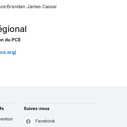
re:
Brendan James Cassar
égional
n du PCI)
co.org
)
fs
Suivez-nous
vention
Facebook