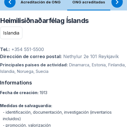
Acreditación de ONG
ONG acreditadas
Refle
Heimilisiðnaðarfélag Íslands
Islandia
Tel.:
+354 551-5500
Dirección de correo postal:
Nethylur 2e 101 Reykjavík
Principales países de actividad:
Dinamarca, Estonia, Finlandia,
Islandia, Noruega, Suecia
Informations
Fecha de creación:
1913
Medidas de salvaguardia:
- identificación, documentación, investigación (inventarios
incluidos)
- promoción, valorización