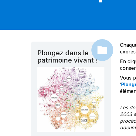
Chaque
expres
Plongez dans le
patrimoine vivant !
En cliq
consen
Vous po
‘
Plonge
élément
Les dos
2003 s
procédu
documen