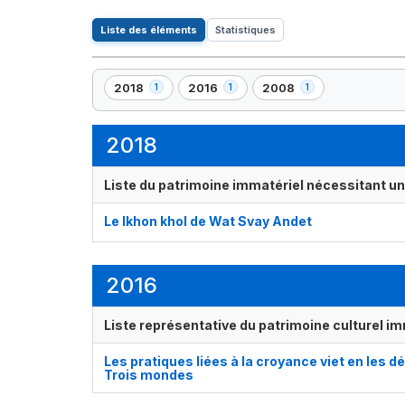
Liste des éléments
Statistiques
2018
2016
2008
1
1
1
,
,
,
1
1
1
élément(s)
élément(s)
élément(s)
2018
Liste du patrimoine immatériel nécessitant u
Le lkhon khol de Wat Svay Andet
2016
Liste représentative du patrimoine culturel im
Les pratiques liées à la croyance viet en les
Trois mondes