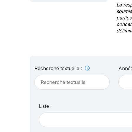
La res
soumis
partie
concern
délimit
Recherche textuelle :
Année
Liste :