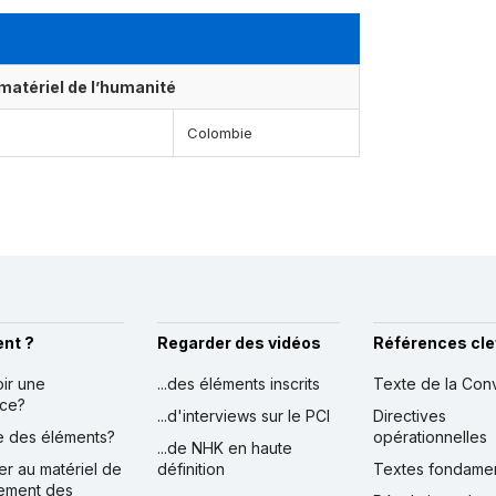
matériel de l’humanité
Colombie
nt ?
Regarder des vidéos
Références cle
oir une
...des éléments inscrits
Texte de la Con
nce?
...d'interviews sur le PCI
Directives
ire des éléments?
opérationnelles
...de NHK en haute
er au matériel de
définition
Textes fondame
ement des