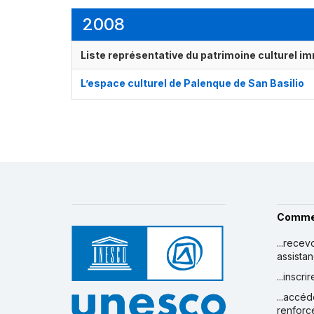
2008
Liste représentative du patrimoine culturel im
L’espace culturel de Palenque de San Basilio
Comme
...recev
assista
...inscr
...accéd
renforc