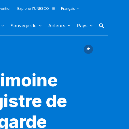
vention
Explorer l'UNESCO
Français
Sauvegarde
Acteurs
Pays
rimoine
gistre de
egarde