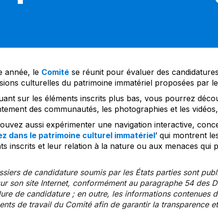
 année, le
Comité
se réunit pour évaluer des candidatures 
sions culturelles du patrimoine immatériel proposées par l
uant sur les éléments inscrits plus bas, vous pourrez décou
tement des communautés, les photographies et les vidéos, a
uvez aussi expérimenter une navigation interactive, concep
z dans le patrimoine culturel immatériel
’ qui montrent le
s inscrits et leur relation à la nature ou aux menaces qui 
siers de candidature soumis par les États parties sont publ
ur son site Internet, conformément au paragraphe 54 des Di
re de candidature ; en outre, les informations contenues da
ts de travail du Comité afin de garantir la transparence et 