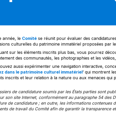
 année, le
Comité
se réunit pour évaluer des candidatures 
sions culturelles du patrimoine immatériel proposées par l
uant sur les éléments inscrits plus bas, vous pourrez décou
tement des communautés, les photographies et les vidéos, a
uvez aussi expérimenter une navigation interactive, concep
z dans le patrimoine culturel immatériel
’ qui montrent le
s inscrits et leur relation à la nature ou aux menaces qui 
siers de candidature soumis par les États parties sont publ
ur son site Internet, conformément au paragraphe 54 des Di
re de candidature ; en outre, les informations contenues da
ts de travail du Comité afin de garantir la transparence et 