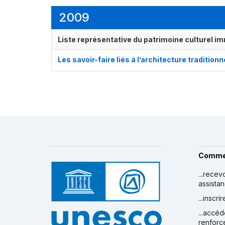
2009
Liste représentative du patrimoine culturel im
Les savoir-faire liés à l’architecture tradition
Comme
...recev
assista
...inscr
...accéd
renforc