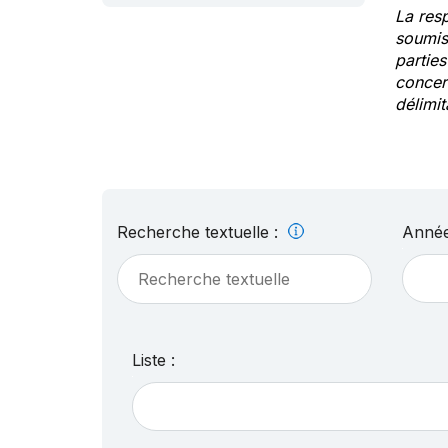
La res
soumis
partie
concern
délimit
Recherche textuelle :
Année
Liste :