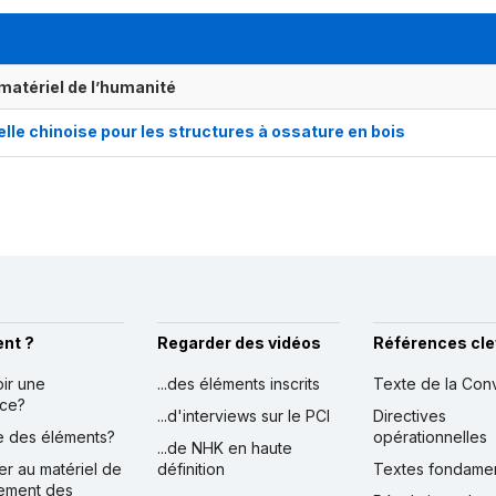
matériel de l’humanité
nelle chinoise pour les structures à ossature en bois
nt ?
Regarder des vidéos
Références cle
oir une
...des éléments inscrits
Texte de la Con
nce?
...d'interviews sur le PCI
Directives
ire des éléments?
opérationnelles
...de NHK en haute
er au matériel de
définition
Textes fondame
ement des