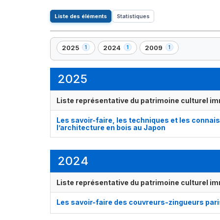
Liste des éléments
Statistiques
2025
2024
2009
1
1
1
,
,
,
1
1
1
élément(s)
élément(s)
élément(s)
2025
Liste représentative du patrimoine culturel im
Les savoir-faire, les techniques et les connais
l’architecture en bois au Japon
2024
Liste représentative du patrimoine culturel im
Les savoir-faire des couvreurs-zingueurs par