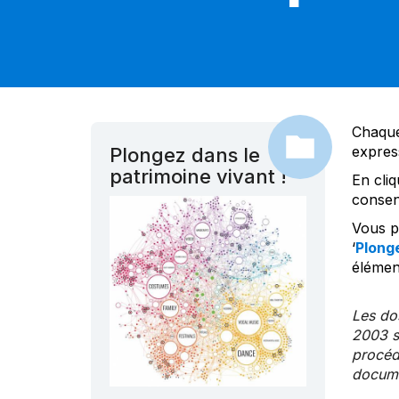
Chaque
expres
Plongez dans le
patrimoine vivant !
En cliq
consen
Vous po
‘
Plonge
élément
Les dos
2003 s
procédu
documen