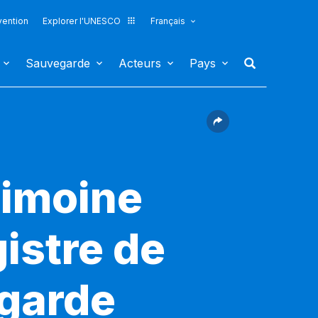
vention
Explorer l'UNESCO
Français
Sauvegarde
Acteurs
Pays
rimoine
gistre de
egarde