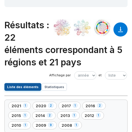
Résultats
:
22
éléments correspondant à 5
régions et 21 pays
Liste des éléments
Statistiques
2021
2020
2017
2016
1
2
1
2
,
,
,
,
1
2
1
2
2015
2014
2013
2012
1
2
1
1
,
,
,
,
élément(s)
élément(s)
élément(s)
élément(s)
1
2
1
1
2010
2009
2008
1
9
1
,
,
,
élément(s)
élément(s)
élément(s)
élément(s)