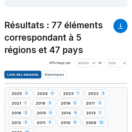
Résultats
:
77 éléments
correspondant à 5
régions et 47 pays
Liste des éléments
Statistiques
2025
2024
2023
2022
2
2
1
3
,
,
,
,
2
2
1
3
2021
2019
2018
2017
1
5
5
3
,
,
,
,
élément(s)
élément(s)
élément(s)
élément(s)
1
5
5
3
2016
2015
2014
2013
2
5
4
1
,
,
,
,
élément(s)
élément(s)
élément(s)
élément(s)
2
5
4
1
2012
2011
2010
2009
3
5
9
12
,
,
,
,
élément(s)
élément(s)
élément(s)
élément(s)
3
5
9
12
14