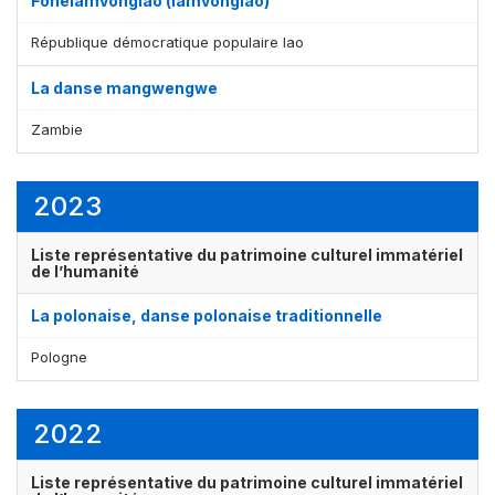
Fonelamvonglao (lamvonglao)
République démocratique populaire lao
La danse mangwengwe
Zambie
Affichage par
et
2023
Liste représentative du patrimoine culturel immatériel
de l’humanité
La polonaise, danse polonaise traditionnelle
Pologne
2022
Liste représentative du patrimoine culturel immatériel