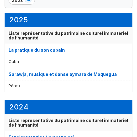
2008
,
élément(s)
élément(s)
élément(s)
élément(s)
14
élément(s)
2025
Liste représentative du patrimoine culturel immatériel
de l’humanité
La pratique du son cubain
Cuba
Sarawja, musique et danse aymara de Moquegua
Pérou
2024
Liste représentative du patrimoine culturel immatériel
de l’humanité