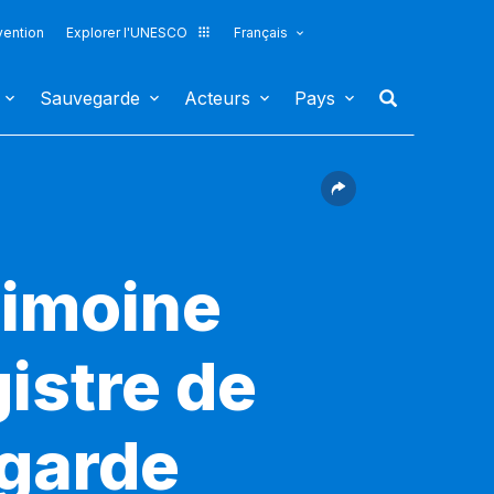
vention
Explorer l'UNESCO
Français
Sauvegarde
Acteurs
Pays
rimoine
gistre de
egarde