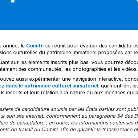
 année, le
Comité
se réunit pour évaluer des candidatures 
sions culturelles du patrimoine immatériel proposées par l
uant sur les éléments inscrits plus bas, vous pourrez décou
tement des communautés, les photographies et les vidéos, a
uvez aussi expérimenter une navigation interactive, concep
z dans le patrimoine culturel immatériel
’ qui montrent le
s inscrits et leur relation à la nature ou aux menaces qui 
siers de candidature soumis par les États parties sont publ
ur son site Internet, conformément au paragraphe 54 des Di
re de candidature ; en outre, les informations contenues da
ts de travail du Comité afin de garantir la transparence et 