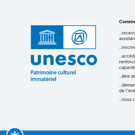
Comme
...recev
assista
...inscr
...accéd
renforc
capacit
...être 
...deman
de l'em
...nous 