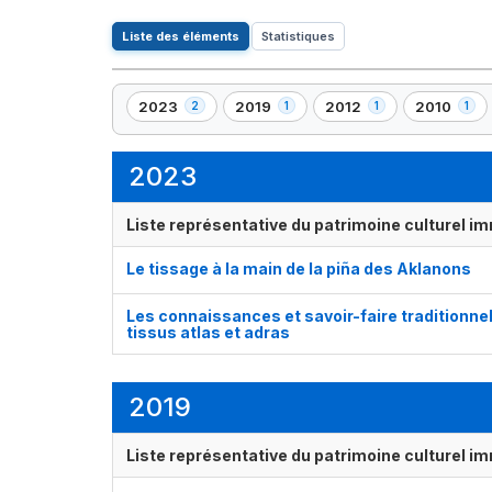
Liste des éléments
Statistiques
2023
2019
2012
2010
2
1
1
1
,
,
,
,
2
1
1
1
élément(s)
élément(s)
élément(s)
élément(s)
2023
Liste représentative du patrimoine culturel im
Le tissage à la main de la piña des Aklanons
Les connaissances et savoir-faire traditionnels
tissus atlas et adras
2019
Liste représentative du patrimoine culturel im