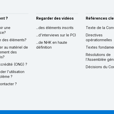
nt ?
Regarder des vidéos
Références cle
oir une
...des éléments inscrits
Texte de la Con
nce?
...d'interviews sur le PCI
Directives
ire des éléments?
opérationnelles
...de NHK en haute
er au matériel de
définition
Textes fondame
ement des
Résolutions de
és?
l'Assemblée gén
accrédité (ONG) ?
Décisions du Co
der l'utilisation
blème ?
contacter ?