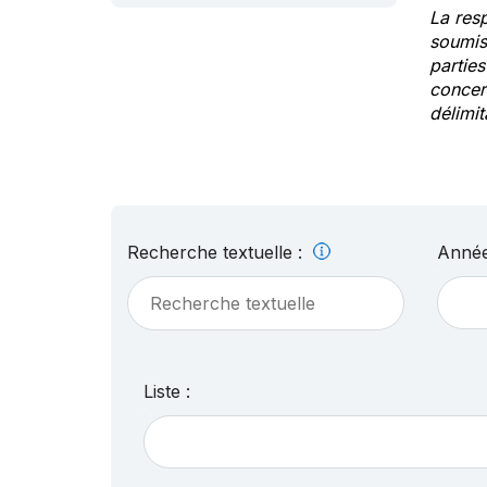
La res
soumis
partie
concern
délimit
Recherche textuelle :
Année
Liste :