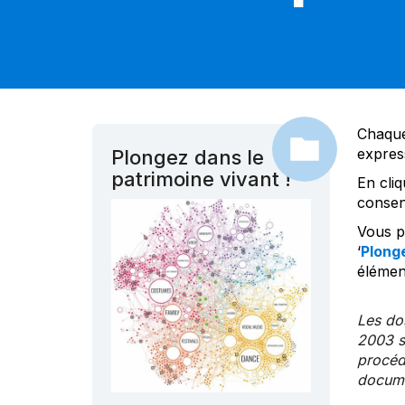
Chaque
expres
Plongez dans le
patrimoine vivant !
En cliq
consen
Vous po
‘
Plonge
élément
Les dos
2003 s
procédu
documen