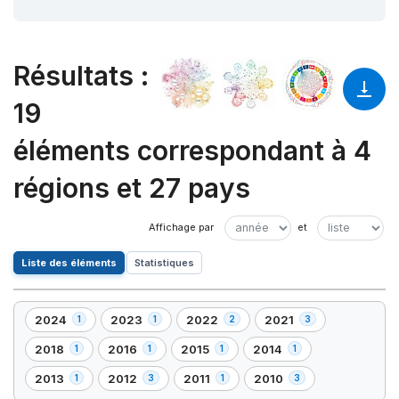
Résultats
:
19
éléments correspondant à 4
régions et 27 pays
Liste des éléments
Statistiques
2024
2023
2022
2021
1
1
2
3
,
,
,
,
1
1
2
3
2018
2016
2015
2014
1
1
1
1
,
,
,
,
élément(s)
élément(s)
élément(s)
élément(s)
1
1
1
1
2013
2012
2011
2010
1
3
1
3
,
,
,
,
élément(s)
élément(s)
élément(s)
élément(s)