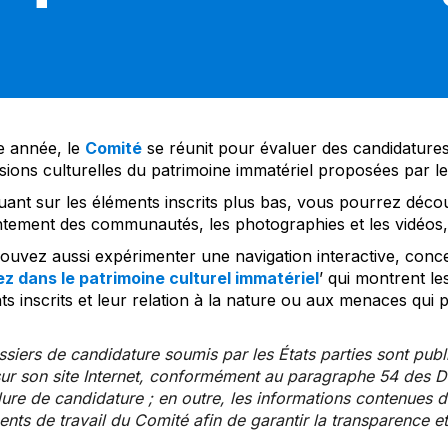
 année, le
Comité
se réunit pour évaluer des candidatures 
sions culturelles du patrimoine immatériel proposées par l
uant sur les éléments inscrits plus bas, vous pourrez décou
tement des communautés, les photographies et les vidéos, a
uvez aussi expérimenter une navigation interactive, concep
z dans le patrimoine culturel immatériel
’ qui montrent le
s inscrits et leur relation à la nature ou aux menaces qui 
siers de candidature soumis par les États parties sont publ
ur son site Internet, conformément au paragraphe 54 des Di
re de candidature ; en outre, les informations contenues da
ts de travail du Comité afin de garantir la transparence et 