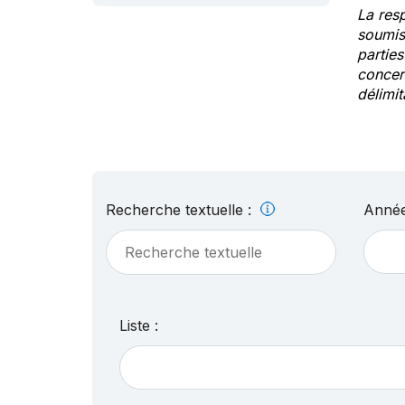
La res
soumis
partie
concern
délimit
Recherche textuelle :
Année
Liste :