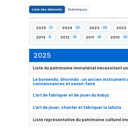
Liste des éléments
Statistiques
2025
2024
2023
2022
12
20
28
,
,
,
,
12
20
28
21
2013
2012
2011
2010
8
18
18
28
,
,
,
,
élément(s)
élément(s)
élément(s)
élémen
8
18
18
28
élément(s)
élément(s)
élément(s)
élément(s
2025
Liste du patrimoine immatériel nécessitant u
Le boreendo, bhorindo : un ancien instrument d
connaissances et savoir-faire
L’art de fabriquer et de jouer du kobyz
L’art de jouer, chanter et fabriquer la lahuta
Liste représentative du patrimoine culturel im