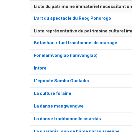
Liste du patrimoine immatériel nécessitant u
L’art du spectacle du Reog Ponorogo
Liste représentative du patrimoine culturel im
Betashar, rituel traditionnel de mariage
Fonelamvonglao (lamvonglao)
Intore
L'épopée Samba Gueladio
La culture foraine
La danse mangwengwe
La danse traditionnelle csárdás
La guarania, son de l'âme paraguayenne