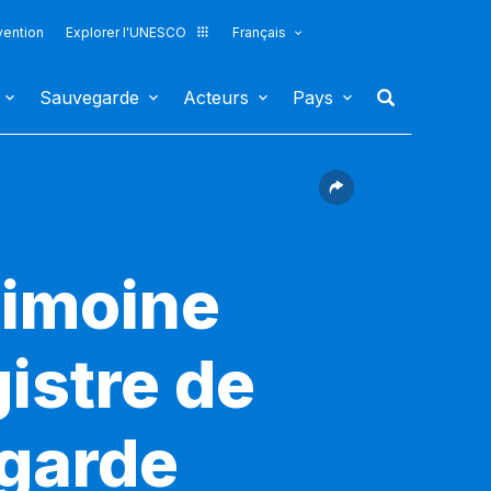
vention
Explorer l'UNESCO
Français
Sauvegarde
Acteurs
Pays
rimoine
gistre de
egarde