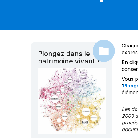
Chaque
expres
Plongez dans le
patrimoine vivant !
En cliq
consen
Vous po
‘
Plonge
élément
Les dos
2003 s
procédu
documen