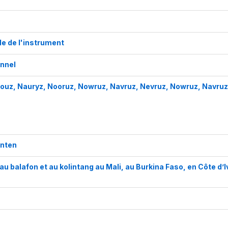
le de l'instrument
onnel
uz, Nauryz, Nooruz, Nowruz, Navruz, Nevruz, Nowruz, Navruz
onten
au balafon et au kolintang au Mali, au Burkina Faso, en Côte d’I