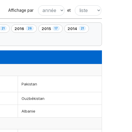
Affichage par
et
2016
2015
2014
21
26
17
21
,
,
,
26
17
21
nt(s)
élément(s)
élément(s)
élément(s)
Pakistan
Ouzbékistan
Albanie