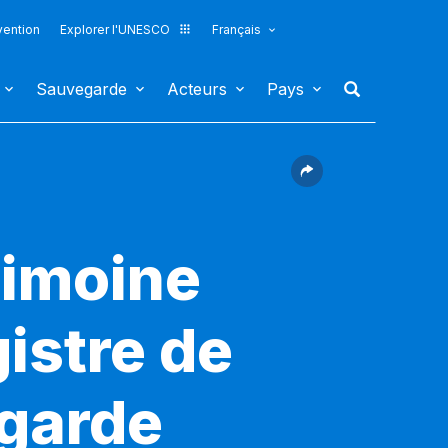
vention
Explorer l'UNESCO
Français
Sauvegarde
Acteurs
Pays
rimoine
gistre de
egarde