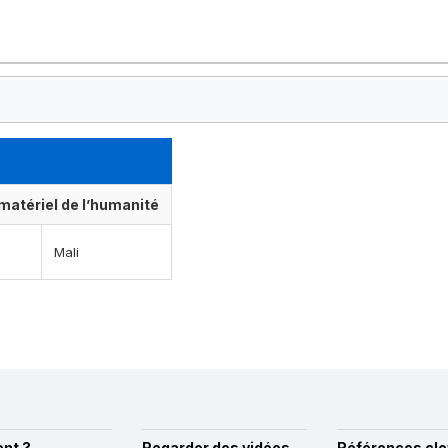
matériel de l’humanité
Mali
nt ?
Regarder des vidéos
Références cle