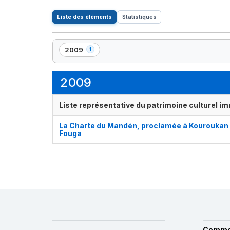
Liste des éléments
Statistiques
2009
1
,
1
élément(s)
2009
Liste représentative du patrimoine culturel im
La Charte du Mandén, proclamée à Kouroukan
Fouga
Comme