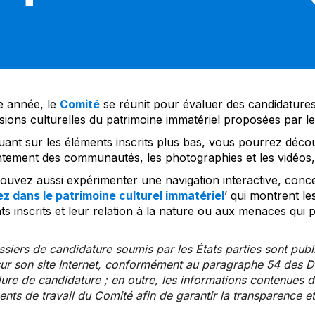
 année, le
Comité
se réunit pour évaluer des candidatures 
sions culturelles du patrimoine immatériel proposées par l
uant sur les éléments inscrits plus bas, vous pourrez décou
tement des communautés, les photographies et les vidéos, a
uvez aussi expérimenter une navigation interactive, concep
z dans le patrimoine culturel immatériel
’ qui montrent le
s inscrits et leur relation à la nature ou aux menaces qui 
siers de candidature soumis par les États parties sont publ
ur son site Internet, conformément au paragraphe 54 des Di
re de candidature ; en outre, les informations contenues da
ts de travail du Comité afin de garantir la transparence et 