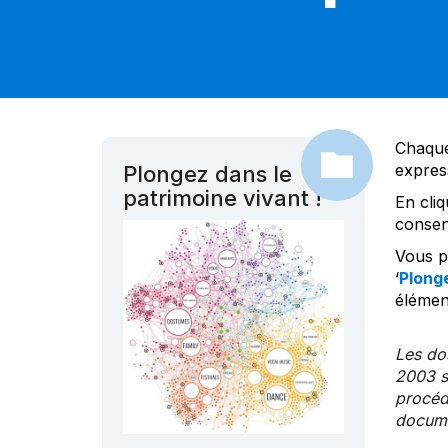
Chaque
expres
Plongez dans le
patrimoine vivant !
En cliq
consen
Vous po
‘
Plonge
élément
Les dos
2003 s
procédu
documen