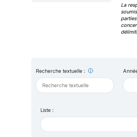
La res
soumis
partie
concern
délimit
Recherche textuelle :
Année
Liste :