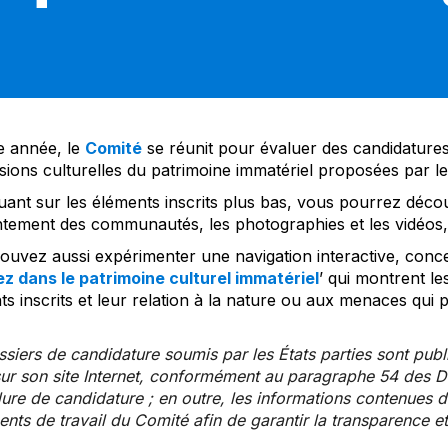
 année, le
Comité
se réunit pour évaluer des candidatures 
sions culturelles du patrimoine immatériel proposées par l
uant sur les éléments inscrits plus bas, vous pourrez décou
tement des communautés, les photographies et les vidéos, a
uvez aussi expérimenter une navigation interactive, concep
z dans le patrimoine culturel immatériel
’ qui montrent le
s inscrits et leur relation à la nature ou aux menaces qui 
siers de candidature soumis par les États parties sont publ
ur son site Internet, conformément au paragraphe 54 des Di
re de candidature ; en outre, les informations contenues da
ts de travail du Comité afin de garantir la transparence et 