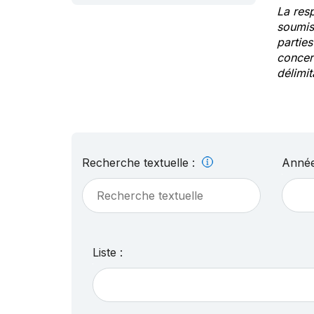
La res
soumis
partie
concern
délimit
Recherche textuelle :
Année
Liste :