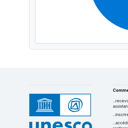
Comme
...recev
assista
...inscr
...accéd