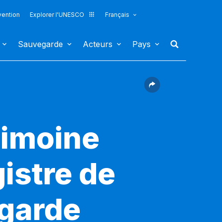
vention
Explorer l'UNESCO
Français
Sauvegarde
Acteurs
Pays
rimoine
gistre de
egarde