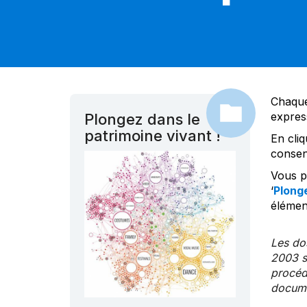
Chaque
expres
Plongez dans le
patrimoine vivant !
En cliq
consen
Vous po
‘
Plonge
élément
Les dos
2003 s
procédu
documen