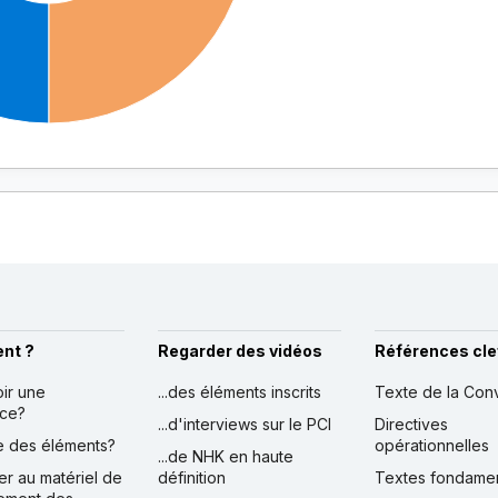
nt ?
Regarder des vidéos
Références cle
oir une
...des éléments inscrits
Texte de la Con
nce?
...d'interviews sur le PCI
Directives
ire des éléments?
opérationnelles
...de NHK en haute
er au matériel de
définition
Textes fondame