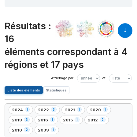
Résultats
:
16
éléments correspondant à 4
régions et 17 pays
Liste des éléments
Statistiques
2024
2022
2021
2020
1
3
1
1
,
,
,
,
1
3
1
1
2019
2016
2015
2012
3
1
1
2
,
,
,
,
élément(s)
élément(s)
élément(s)
élément(s)
3
1
1
2
2010
2009
2
1
,
,
élément(s)
élément(s)
élément(s)
élément(s)