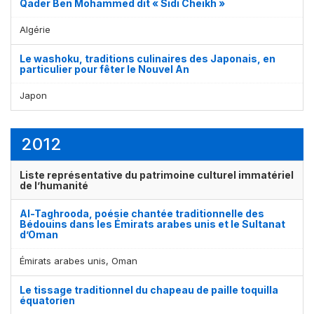
Qader Ben Mohammed dit « Sidi Cheikh »
Algérie
Le washoku, traditions culinaires des Japonais, en
particulier pour fêter le Nouvel An
Japon
2012
Affichage par
et
Liste représentative du patrimoine culturel immatériel
de l’humanité
Al-Taghrooda, poésie chantée traditionnelle des
Bédouins dans les Émirats arabes unis et le Sultanat
d’Oman
Émirats arabes unis, Oman
Le tissage traditionnel du chapeau de paille toquilla
équatorien