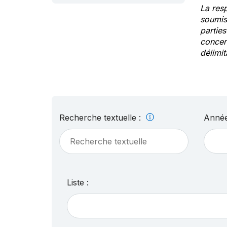
La res
soumis
partie
concern
délimit
Recherche textuelle :
Année
Liste :