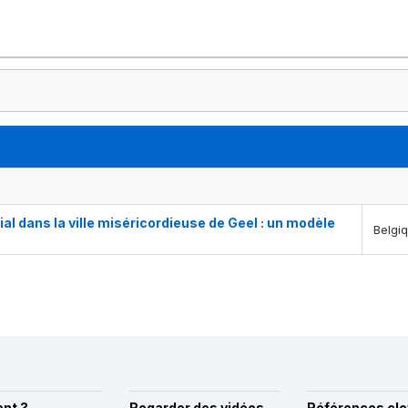
al dans la ville miséricordieuse de Geel : un modèle
Belgi
nt ?
Regarder des vidéos
Références cle