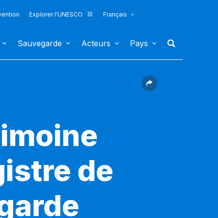
vention
Explorer l'UNESCO
Français
Sauvegarde
Acteurs
Pays
rimoine
gistre de
egarde