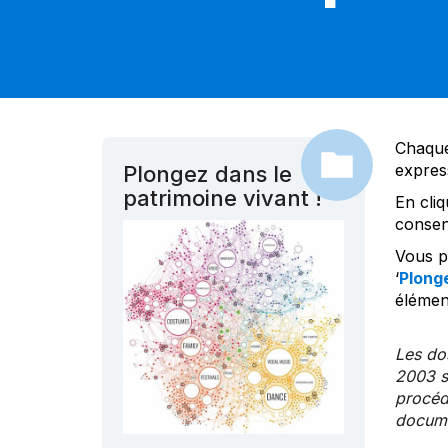
Chaque
expres
Plongez dans le
patrimoine vivant !
En cliq
consen
Vous po
‘
Plonge
élément
Les dos
2003 s
procédu
documen