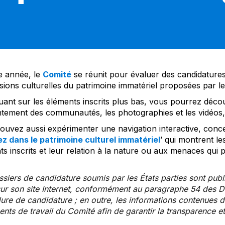
 année, le
Comité
se réunit pour évaluer des candidatures 
sions culturelles du patrimoine immatériel proposées par l
uant sur les éléments inscrits plus bas, vous pourrez décou
tement des communautés, les photographies et les vidéos, a
uvez aussi expérimenter une navigation interactive, concep
z dans le patrimoine culturel immatériel
’ qui montrent le
s inscrits et leur relation à la nature ou aux menaces qui 
siers de candidature soumis par les États parties sont publ
ur son site Internet, conformément au paragraphe 54 des Di
re de candidature ; en outre, les informations contenues da
ts de travail du Comité afin de garantir la transparence et 