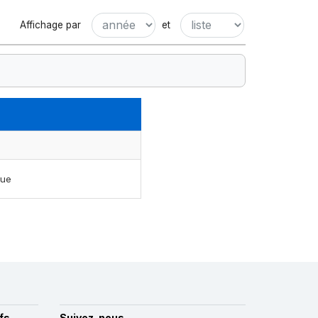
Affichage par
et
que
fs
Suivez-nous