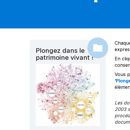
Chaque
expres
Plongez dans le
patrimoine vivant !
En cliq
consen
Vous po
‘
Plonge
élément
Les dos
2003 s
procédu
documen