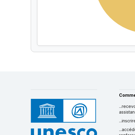
Comme
...recev
assista
...inscr
...accéd