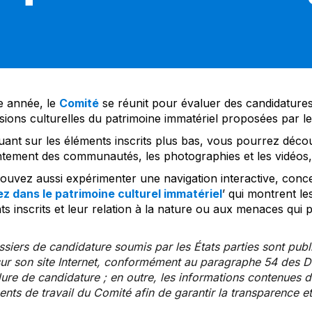
 année, le
Comité
se réunit pour évaluer des candidatures 
sions culturelles du patrimoine immatériel proposées par l
uant sur les éléments inscrits plus bas, vous pourrez décou
tement des communautés, les photographies et les vidéos, a
uvez aussi expérimenter une navigation interactive, concep
z dans le patrimoine culturel immatériel
’ qui montrent le
s inscrits et leur relation à la nature ou aux menaces qui 
siers de candidature soumis par les États parties sont publ
ur son site Internet, conformément au paragraphe 54 des Di
re de candidature ; en outre, les informations contenues da
ts de travail du Comité afin de garantir la transparence et 