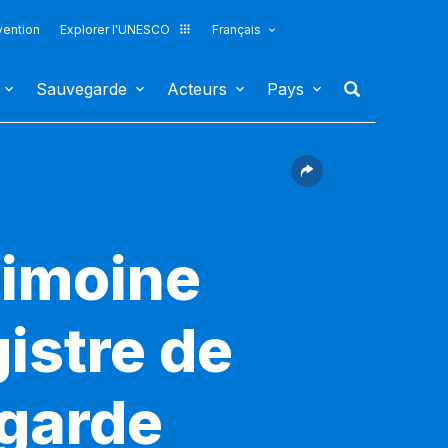
vention
Explorer l'UNESCO
Français
Sauvegarde
Acteurs
Pays
rimoine
gistre de
egarde