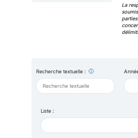
La res
soumis
partie
concern
délimit
Recherche textuelle :
Année
Liste :