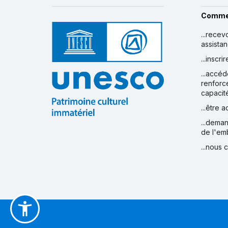
Comme
...recev
assista
...inscr
...accéd
renforc
capacit
...être 
...deman
de l'em
...nous 