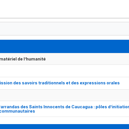
matériel de l’humanité
ion des savoirs traditionnels et des expressions orales
randas des Saints Innocents de Caucagua : pôles d’initiation
s communautaires