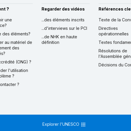
nt ?
Regarder des vidéos
Références cle
oir une
...des éléments inscrits
Texte de la Con
nce?
...d'interviews sur le PCI
Directives
ire des éléments?
opérationnelles
...de NHK en haute
er au matériel de
définition
Textes fondame
ement des
Résolutions de
és?
l'Assemblée gén
accrédité (ONG) ?
Décisions du Co
der l'utilisation
blème ?
contacter ?
Explorer l'UNESCO