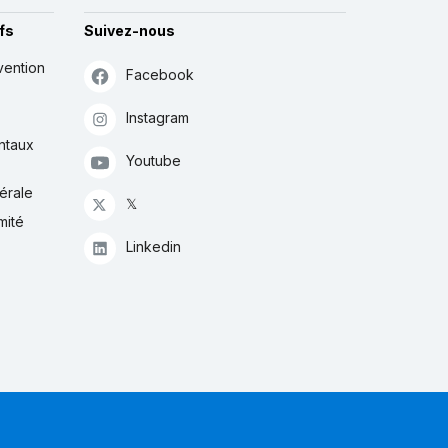
fs
Suivez-nous
vention
Facebook
Instagram
ntaux
Youtube
érale
𝕏
mité
Linkedin