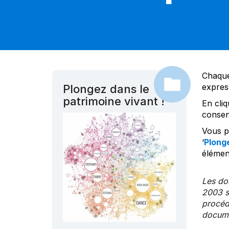
Chaque
expres
Plongez dans le
patrimoine vivant !
En cliq
consen
Vous po
‘
Plonge
élément
Les dos
2003 s
procédu
documen