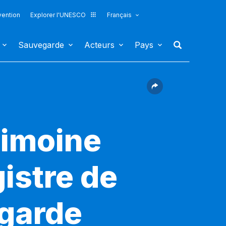
vention
Explorer l'UNESCO
Français
Sauvegarde
Acteurs
Pays
rimoine
gistre de
egarde