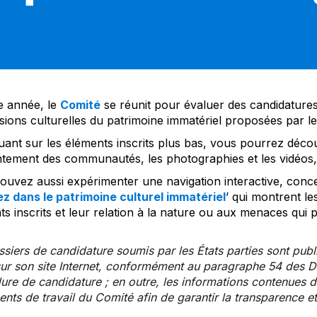
 année, le
Comité
se réunit pour évaluer des candidatures 
sions culturelles du patrimoine immatériel proposées par l
uant sur les éléments inscrits plus bas, vous pourrez décou
tement des communautés, les photographies et les vidéos, a
uvez aussi expérimenter une navigation interactive, concep
z dans le patrimoine culturel immatériel
’ qui montrent le
s inscrits et leur relation à la nature ou aux menaces qui 
siers de candidature soumis par les États parties sont publ
ur son site Internet, conformément au paragraphe 54 des Di
re de candidature ; en outre, les informations contenues da
ts de travail du Comité afin de garantir la transparence et 