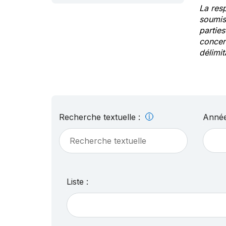
La res
soumis
partie
concern
délimit
Recherche textuelle :
Année
Liste :