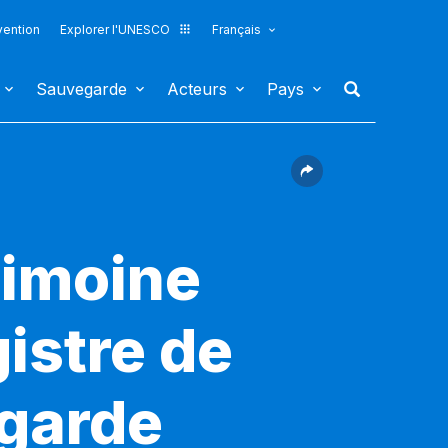
vention
Explorer l'UNESCO
Français
Sauvegarde
Acteurs
Pays
rimoine
gistre de
egarde