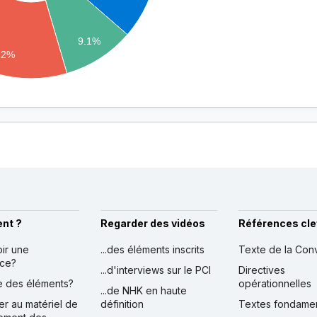
9.1%
.2%
nt ?
Regarder des vidéos
Références cle
oir une
...des éléments inscrits
Texte de la Con
nce?
...d'interviews sur le PCI
Directives
ire des éléments?
opérationnelles
...de NHK en haute
er au matériel de
définition
Textes fondame