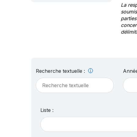
La res
soumis
partie
concern
délimit
Recherche textuelle :
Année
Liste :