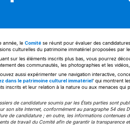
 année, le
Comité
se réunit pour évaluer des candidatures 
sions culturelles du patrimoine immatériel proposées par l
uant sur les éléments inscrits plus bas, vous pourrez décou
tement des communautés, les photographies et les vidéos, a
uvez aussi expérimenter une navigation interactive, concep
z dans le patrimoine culturel immatériel
’ qui montrent le
s inscrits et leur relation à la nature ou aux menaces qui 
siers de candidature soumis par les États parties sont publ
ur son site Internet, conformément au paragraphe 54 des Di
re de candidature ; en outre, les informations contenues da
ts de travail du Comité afin de garantir la transparence et 