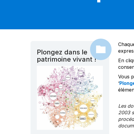
Chaque
expres
Plongez dans le
patrimoine vivant !
En cliq
consen
Vous po
‘
Plonge
élément
Les dos
2003 s
procédu
documen