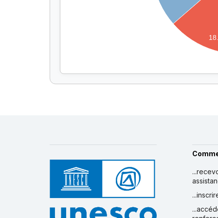
18
Comme
...recev
assista
...inscr
...accéd