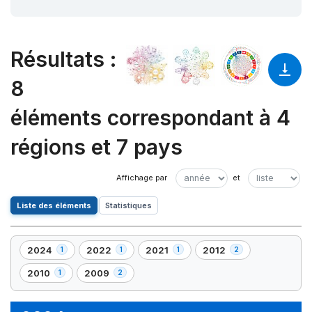
Résultats
:
8
éléments correspondant à 4
régions et 7 pays
Liste des éléments
Statistiques
2024
2022
2021
2012
1
1
1
2
,
,
,
,
1
1
1
2
2010
2009
1
2
,
,
élément(s)
élément(s)
élément(s)
élément(s)
1
2
élément(s)
élément(s)