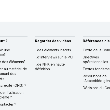
nt ?
Regarder des vidéos
Références cle
oir une
...des éléments inscrits
Texte de la Con
nce?
...d'interviews sur le PCI
Directives
ire des éléments?
opérationnelles
...de NHK en haute
er au matériel de
définition
Textes fondame
ement des
Résolutions de
és?
l'Assemblée gén
accrédité (ONG) ?
Décisions du Co
der l'utilisation
blème ?
contacter ?