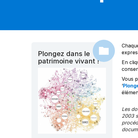
Chaque
expres
Plongez dans le
patrimoine vivant !
En cliq
consen
Vous po
‘
Plonge
élément
Les dos
2003 s
procédu
documen