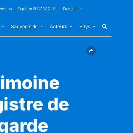
vention
Explorer l'UNESCO
Français
Sauvegarde
Acteurs
Pays
rimoine
gistre de
egarde