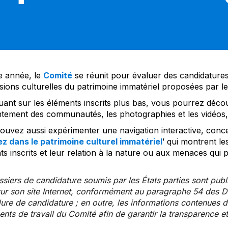
 année, le
Comité
se réunit pour évaluer des candidatures 
sions culturelles du patrimoine immatériel proposées par l
uant sur les éléments inscrits plus bas, vous pourrez décou
tement des communautés, les photographies et les vidéos, a
uvez aussi expérimenter une navigation interactive, concep
z dans le patrimoine culturel immatériel
’ qui montrent le
s inscrits et leur relation à la nature ou aux menaces qui 
siers de candidature soumis par les États parties sont publ
ur son site Internet, conformément au paragraphe 54 des Di
re de candidature ; en outre, les informations contenues da
ts de travail du Comité afin de garantir la transparence et 