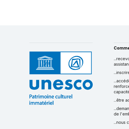
Comme
...recev
assista
...inscr
...accéd
renforc
capacit
...être 
...deman
de l'em
...nous 