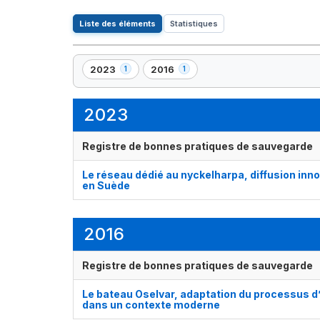
Liste des éléments
Statistiques
2023
2016
1
1
,
,
1
1
élément(s)
élément(s)
2023
Registre de bonnes pratiques de sauvegarde
Le réseau dédié au nyckelharpa, diffusion inno
en Suède
2016
Registre de bonnes pratiques de sauvegarde
Le bateau Oselvar, adaptation du processus d’
dans un contexte moderne