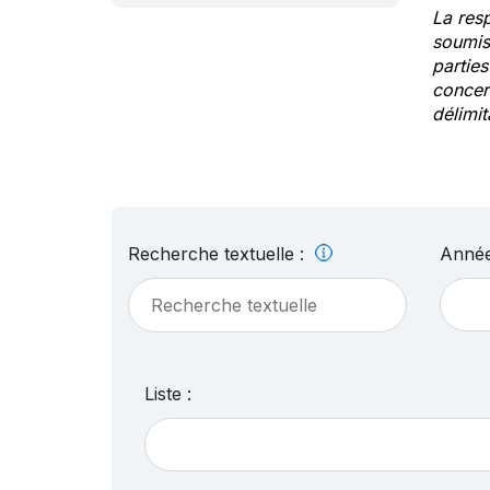
La res
soumis
partie
concern
délimit
Recherche textuelle :
Année
Liste :