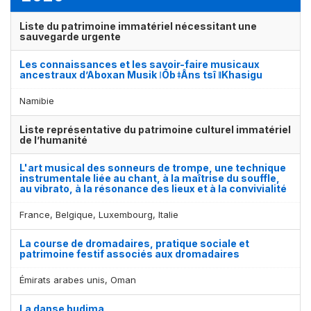
Liste du patrimoine immatériel nécessitant une
sauvegarde urgente
Les connaissances et les savoir-faire musicaux
ancestraux d’Aboxan Musik ǀŌb ǂÂns tsî ǁKhasigu
Namibie
Liste représentative du patrimoine culturel immatériel
de l’humanité
L'art musical des sonneurs de trompe, une technique
instrumentale liée au chant, à la maîtrise du souffle,
au vibrato, à la résonance des lieux et à la convivialité
France, Belgique, Luxembourg, Italie
La course de dromadaires, pratique sociale et
patrimoine festif associés aux dromadaires
Émirats arabes unis, Oman
La danse budima