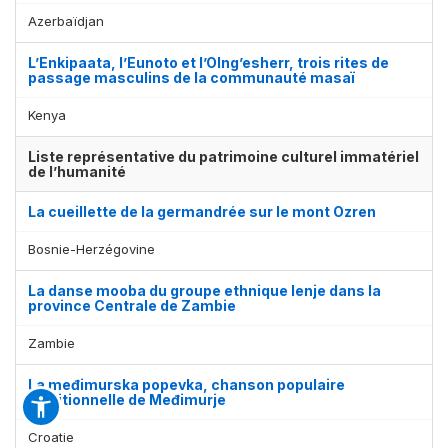
Azerbaïdjan
L’Enkipaata, l’Eunoto et l’Olng’esherr, trois rites de
passage masculins de la communauté masaï
Kenya
Liste représentative du patrimoine culturel immatériel
de l’humanité
La cueillette de la germandrée sur le mont Ozren
Bosnie-Herzégovine
La danse mooba du groupe ethnique lenje dans la
province Centrale de Zambie
Zambie
La međimurska popevka, chanson populaire
traditionnelle de Međimurje
Croatie