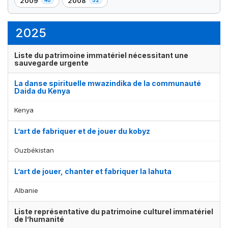
2009
2008
,
,
élément(s)
élément(s)
élément(s)
élément(s)
40
52
élément(s)
élément(s)
2025
Liste du patrimoine immatériel nécessitant une
sauvegarde urgente
La danse spirituelle mwazindika de la communauté
Daida du Kenya
Kenya
L’art de fabriquer et de jouer du kobyz
Ouzbékistan
L’art de jouer, chanter et fabriquer la lahuta
Albanie
Liste représentative du patrimoine culturel immatériel
de l’humanité