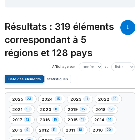
Résultats
:
319 éléments
correspondant à 5
régions et 128 pays
Liste des éléments
Statistiques
2025
2024
2023
2022
23
15
11
10
,
,
,
,
23
15
11
10
2021
2020
2019
2018
18
8
15
17
,
,
,
,
élément(s)
élément(s)
élément(s)
élément(s)
18
8
15
17
2017
2016
2015
2014
12
15
11
14
,
,
,
,
élément(s)
élément(s)
élément(s)
élément(s)
12
15
11
14
2013
2012
2011
2010
9
11
18
20
,
,
,
,
élément(s)
élément(s)
élément(s)
élément(s)
9
11
18
20
40
52