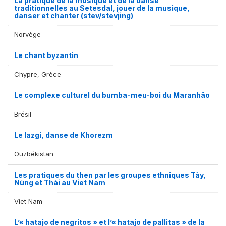
La pratique de la musique et de la danse
traditionnelles au Setesdal, jouer de la musique,
danser et chanter (stev/stevjing)
Norvège
Le chant byzantin
Chypre, Grèce
Le complexe culturel du bumba-meu-boi du Maranhão
Brésil
Le lazgi, danse de Khorezm
Ouzbékistan
Les pratiques du then par les groupes ethniques Tày,
Nùng et Thái au Viet Nam
Viet Nam
L’« hatajo de negritos » et l’« hatajo de pallitas » de la