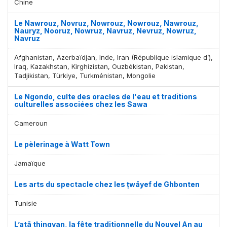
Chine
Le Nawrouz, Novruz, Nowrouz, Nowrouz, Nawrouz,
Nauryz, Nooruz, Nowruz, Navruz, Nevruz, Nowruz,
Navruz
Afghanistan, Azerbaïdjan, Inde, Iran (République islamique d’),
Iraq, Kazakhstan, Kirghizistan, Ouzbékistan, Pakistan,
Tadjikistan, Türkiye, Turkménistan, Mongolie
Le Ngondo, culte des oracles de l'eau et traditions
culturelles associées chez les Sawa
Cameroun
Le pèlerinage à Watt Town
Jamaïque
Les arts du spectacle chez les ṭwāyef de Ghbonten
Tunisie
L’atā thingyan, la fête traditionnelle du Nouvel An au