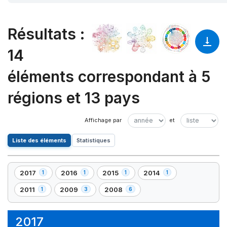
Résultats
:
14
éléments correspondant à 5
régions et 13 pays
Liste des éléments
Statistiques
2017
2016
2015
2014
1
1
1
1
,
,
,
,
1
1
1
1
2011
2009
2008
1
3
6
,
,
,
élément(s)
élément(s)
élément(s)
élément(s)
1
3
6
élément(s)
élément(s)
élément(s)
2017