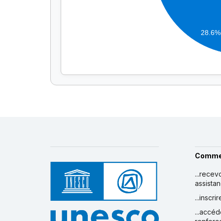
28.6%
Comme
...recev
assista
...inscr
...accéd