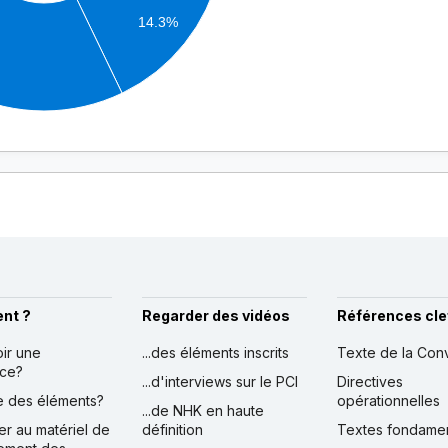
14.3%
nt ?
Regarder des vidéos
Références cle
oir une
...des éléments inscrits
Texte de la Con
nce?
...d'interviews sur le PCI
Directives
ire des éléments?
opérationnelles
...de NHK en haute
er au matériel de
définition
Textes fondame