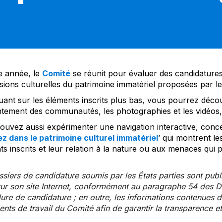
 année, le
Comité
se réunit pour évaluer des candidatures 
sions culturelles du patrimoine immatériel proposées par l
uant sur les éléments inscrits plus bas, vous pourrez décou
tement des communautés, les photographies et les vidéos, a
uvez aussi expérimenter une navigation interactive, concep
z dans le patrimoine culturel immatériel
’ qui montrent le
s inscrits et leur relation à la nature ou aux menaces qui 
siers de candidature soumis par les États parties sont publ
ur son site Internet, conformément au paragraphe 54 des Di
re de candidature ; en outre, les informations contenues da
ts de travail du Comité afin de garantir la transparence et 