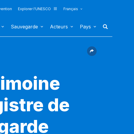
vention
Explorer l'UNESCO
Français
Sauvegarde
Acteurs
Pays
rimoine
gistre de
egarde