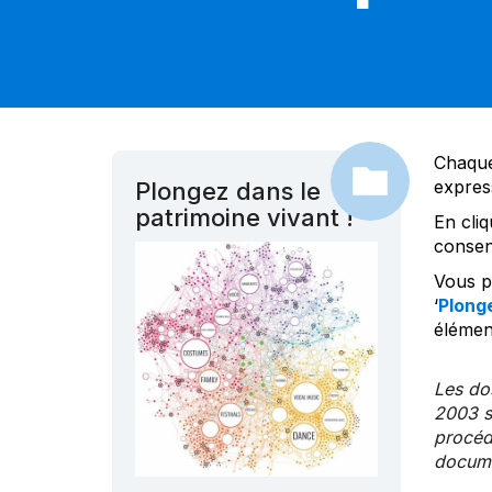
Chaque
expres
Plongez dans le
patrimoine vivant !
En cliq
consen
Vous po
‘
Plonge
élément
Les dos
2003 s
procédu
documen