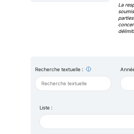
La res
soumis
partie
concern
délimit
Recherche textuelle :
Année
Liste :