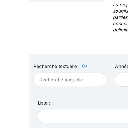
La res
soumis
partie
concern
délimit
Recherche textuelle :
Année
Liste :