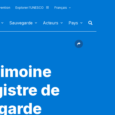
vention
Explorer l'UNESCO
Français
Sauvegarde
Acteurs
Pays
rimoine
gistre de
egarde