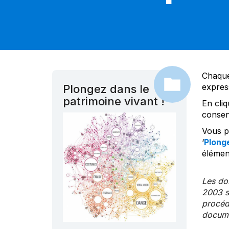
Chaque
expres
Plongez dans le
patrimoine vivant !
En cliq
consen
Vous po
‘
Plonge
élément
Les dos
2003 s
procédu
documen