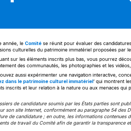
 année, le
Comité
se réunit pour évaluer des candidatures 
sions culturelles du patrimoine immatériel proposées par l
uant sur les éléments inscrits plus bas, vous pourrez décou
tement des communautés, les photographies et les vidéos, a
uvez aussi expérimenter une navigation interactive, concep
z dans le patrimoine culturel immatériel
’ qui montrent le
s inscrits et leur relation à la nature ou aux menaces qui 
siers de candidature soumis par les États parties sont publ
ur son site Internet, conformément au paragraphe 54 des Di
re de candidature ; en outre, les informations contenues da
ts de travail du Comité afin de garantir la transparence et 