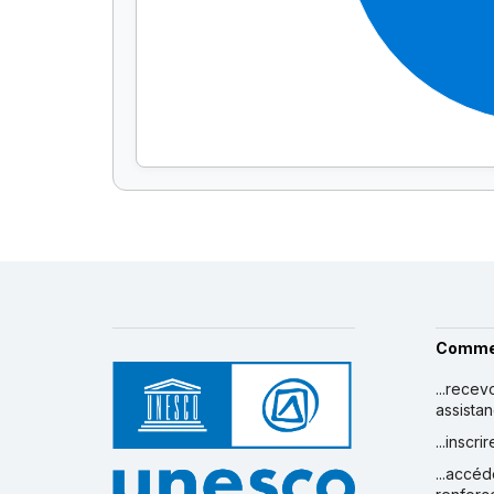
Comme
...recev
assista
...inscr
...accéd