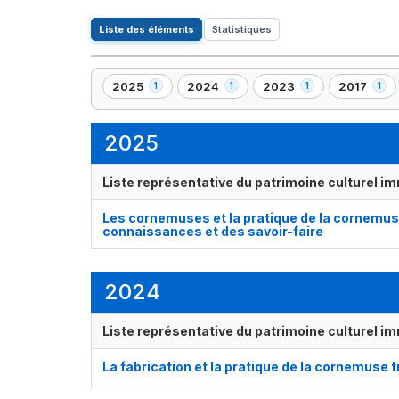
Liste des éléments
Statistiques
2025
2024
2023
2017
1
1
1
1
,
,
,
,
1
1
1
1
élément(s)
élément(s)
élément(s)
élément(s
2025
Liste représentative du patrimoine culturel im
Les cornemuses et la pratique de la cornemus
connaissances et des savoir-faire
2024
Liste représentative du patrimoine culturel im
La fabrication et la pratique de la cornemuse 