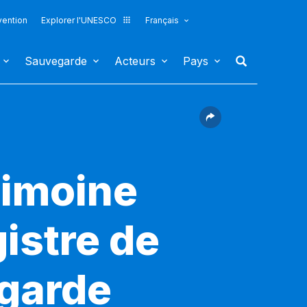
vention
Explorer l'UNESCO
Français
Sauvegarde
Acteurs
Pays
rimoine
gistre de
egarde