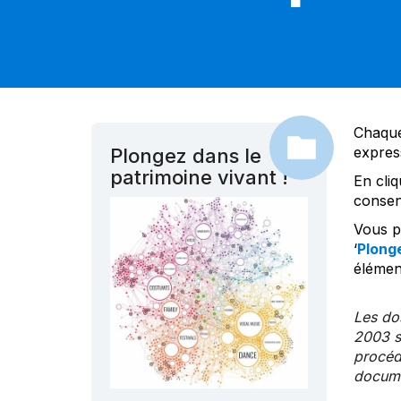
Chaque
expres
Plongez dans le
patrimoine vivant !
En cliq
consen
Vous po
‘
Plonge
élément
Les dos
2003 s
procédu
documen