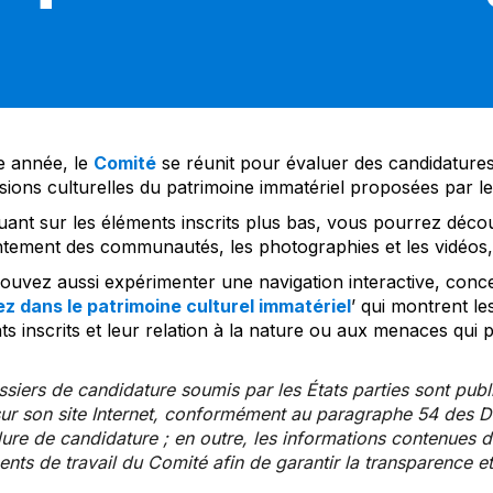
 année, le
Comité
se réunit pour évaluer des candidatures 
sions culturelles du patrimoine immatériel proposées par l
uant sur les éléments inscrits plus bas, vous pourrez décou
tement des communautés, les photographies et les vidéos, a
uvez aussi expérimenter une navigation interactive, concep
z dans le patrimoine culturel immatériel
’ qui montrent le
s inscrits et leur relation à la nature ou aux menaces qui 
siers de candidature soumis par les États parties sont publ
ur son site Internet, conformément au paragraphe 54 des Di
re de candidature ; en outre, les informations contenues da
ts de travail du Comité afin de garantir la transparence et 