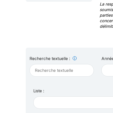
La res
soumis
partie
concern
délimit
Recherche textuelle :
Année
Liste :