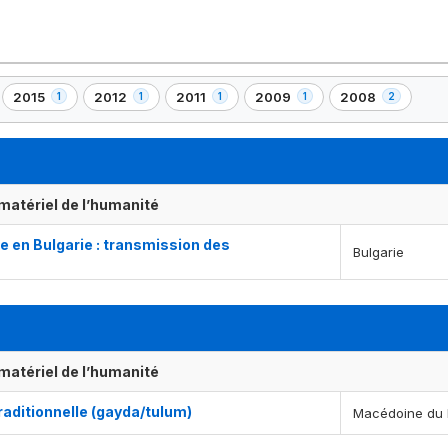
2015
2012
2011
2009
2008
1
1
1
1
2
,
,
,
,
,
1
1
1
1
2
)
élément(s)
élément(s)
élément(s)
élément(s)
élément(s)
matériel de l’humanité
e en Bulgarie : transmission des
Bulgarie
matériel de l’humanité
traditionnelle (gayda/tulum)
Macédoine du 