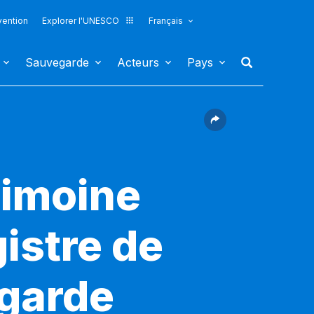
vention
Explorer l'UNESCO
Français
Sauvegarde
Acteurs
Pays
rimoine
gistre de
egarde