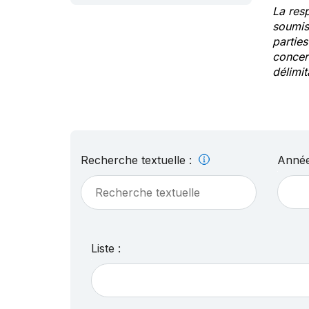
La res
soumis
partie
concern
délimit
Recherche textuelle :
Année
Liste :