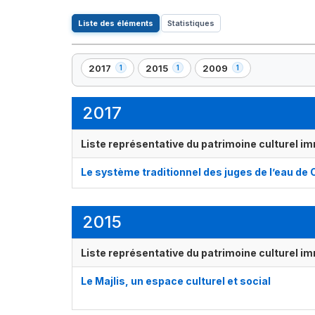
Liste des éléments
Statistiques
2017
2015
2009
1
1
1
,
,
,
1
1
1
élément(s)
élément(s)
élément(s)
2017
Liste représentative du patrimoine culturel im
Le système traditionnel des juges de l’eau de
2015
Liste représentative du patrimoine culturel im
Le Majlis, un espace culturel et social