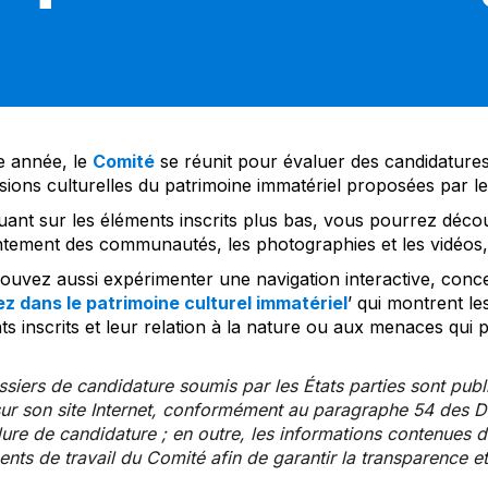
 année, le
Comité
se réunit pour évaluer des candidatures 
sions culturelles du patrimoine immatériel proposées par l
uant sur les éléments inscrits plus bas, vous pourrez décou
tement des communautés, les photographies et les vidéos, a
uvez aussi expérimenter une navigation interactive, concep
z dans le patrimoine culturel immatériel
’ qui montrent le
s inscrits et leur relation à la nature ou aux menaces qui 
siers de candidature soumis par les États parties sont publ
ur son site Internet, conformément au paragraphe 54 des Di
re de candidature ; en outre, les informations contenues da
ts de travail du Comité afin de garantir la transparence et 