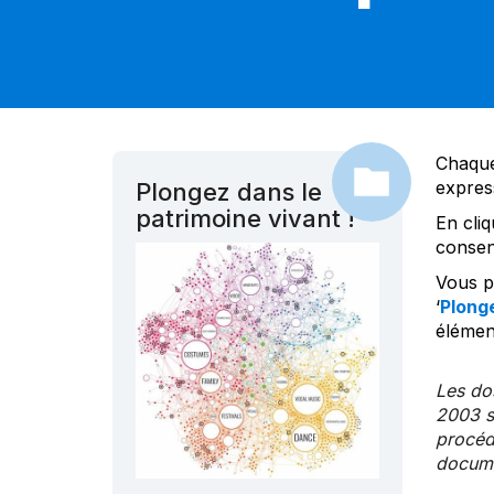
Chaque
expres
Plongez dans le
patrimoine vivant !
En cliq
consen
Vous po
‘
Plonge
élément
Les dos
2003 s
procédu
documen