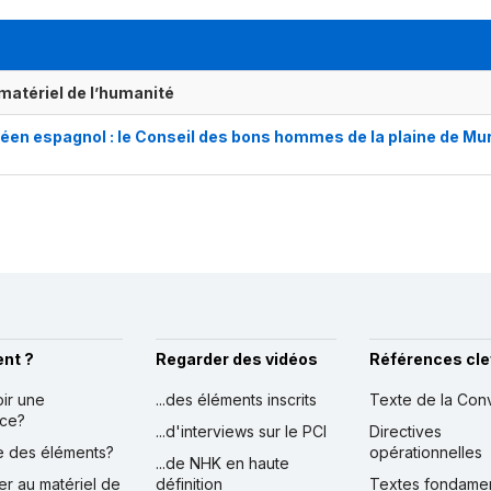
matériel de l’humanité
néen espagnol : le Conseil des bons hommes de la plaine de Mur
nt ?
Regarder des vidéos
Références cle
oir une
...des éléments inscrits
Texte de la Con
nce?
...d'interviews sur le PCI
Directives
ire des éléments?
opérationnelles
...de NHK en haute
er au matériel de
définition
Textes fondame