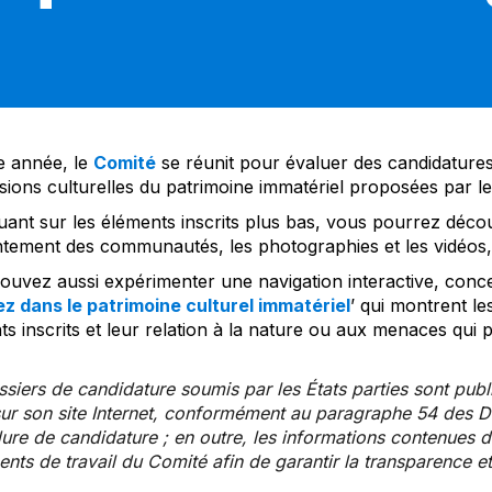
 année, le
Comité
se réunit pour évaluer des candidatures 
sions culturelles du patrimoine immatériel proposées par l
uant sur les éléments inscrits plus bas, vous pourrez décou
tement des communautés, les photographies et les vidéos, a
uvez aussi expérimenter une navigation interactive, concep
z dans le patrimoine culturel immatériel
’ qui montrent le
s inscrits et leur relation à la nature ou aux menaces qui 
siers de candidature soumis par les États parties sont publ
ur son site Internet, conformément au paragraphe 54 des Di
re de candidature ; en outre, les informations contenues da
ts de travail du Comité afin de garantir la transparence et 