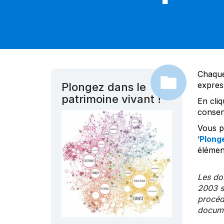
Chaque
expres
Plongez dans le
patrimoine vivant !
En cliq
consen
Vous po
‘
Plonge
élément
Les dos
2003 s
procédu
documen