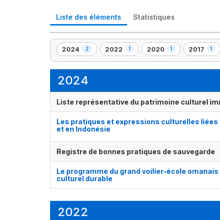
Liste des éléments
Statistiques
2024
2022
2020
2017
2
1
1
1
,
,
,
,
2
1
1
1
élément(s)
élément(s)
élément(s)
élément(s
2024
Liste représentative du patrimoine culturel im
Les pratiques et expressions culturelles liées 
et en Indonésie
Registre de bonnes pratiques de sauvegarde
Le programme du grand voilier-école omanais p
culturel durable
2022