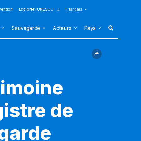
vention
Explorer l'UNESCO
Français
Sauvegarde
Acteurs
Pays
rimoine
gistre de
egarde