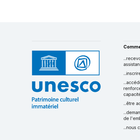
Comme
...recev
assista
...inscr
...accéd
renforc
capacit
...être 
...deman
de l'em
...nous 