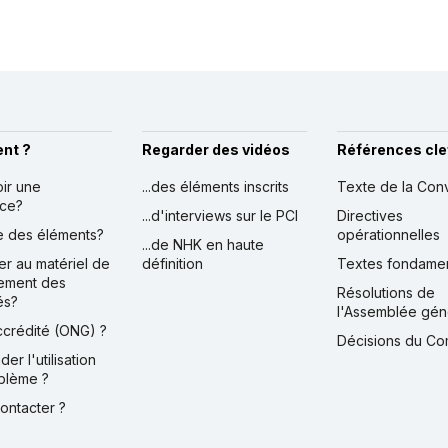
nt ?
Regarder des vidéos
Références cle
oir une
...des éléments inscrits
Texte de la Con
nce?
...d'interviews sur le PCI
Directives
ire des éléments?
opérationnelles
...de NHK en haute
er au matériel de
définition
Textes fondame
ement des
Résolutions de
és?
l'Assemblée gén
accrédité (ONG) ?
Décisions du Co
der l'utilisation
blème ?
contacter ?