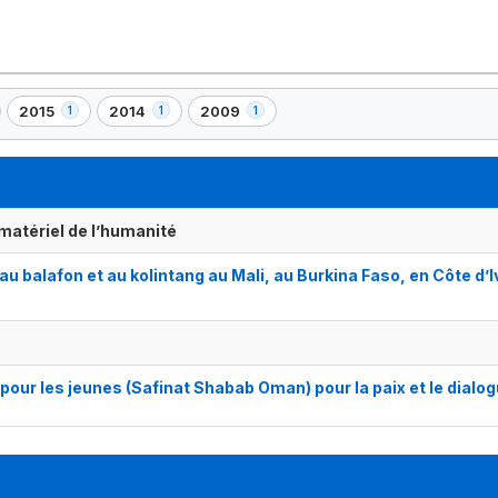
2015
2014
2009
1
1
1
,
,
,
1
1
1
)
élément(s)
élément(s)
élément(s)
matériel de l’humanité
au balafon et au kolintang au Mali, au Burkina Faso, en Côte d’I
our les jeunes (Safinat Shabab Oman) pour la paix et le dialo