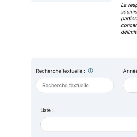
La res
soumis
partie
concern
délimit
Recherche textuelle :
Année
Liste :