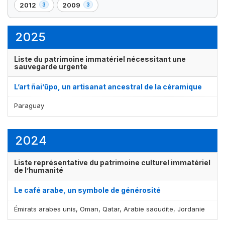
1
3
2
3
2012
2009
3
3
,
,
élément(s)
élément(s)
élément(s)
élément(s)
3
3
élément(s)
élément(s)
2025
Liste du patrimoine immatériel nécessitant une
sauvegarde urgente
L’art ñai’ũpo, un artisanat ancestral de la céramique
Paraguay
2024
Liste représentative du patrimoine culturel immatériel
de l’humanité
Le café arabe, un symbole de générosité
Émirats arabes unis, Oman, Qatar, Arabie saoudite, Jordanie