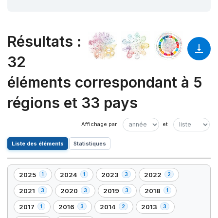
Résultats
:
32
éléments correspondant à 5
régions et 33 pays
Liste des éléments
Statistiques
2025
2024
2023
2022
1
1
3
2
,
,
,
,
1
1
3
2
2021
2020
2019
2018
3
3
3
1
,
,
,
,
élément(s)
élément(s)
élément(s)
élément(s)
3
3
3
1
2017
2016
2014
2013
1
3
2
3
,
,
,
,
élément(s)
élément(s)
élément(s)
élément(s)