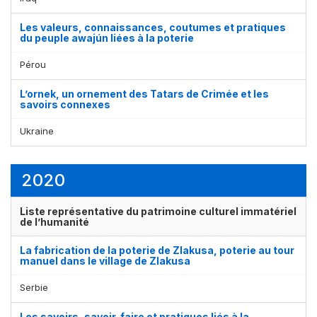
Les valeurs, connaissances, coutumes et pratiques
du peuple awajún liées à la poterie
Pérou
L’ornek, un ornement des Tatars de Crimée et les
savoirs connexes
Ukraine
2020
Liste représentative du patrimoine culturel immatériel
de l’humanité
La fabrication de la poterie de Zlakusa, poterie au tour
manuel dans le village de Zlakusa
Serbie
Les savoirs, savoir-faire et pratiques liés à la