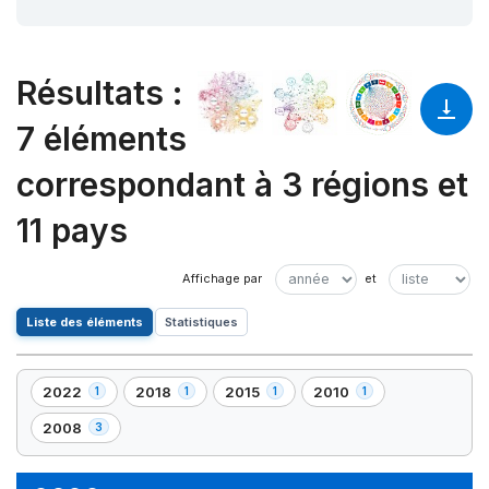
Résultats
:
7 éléments
correspondant à 3 régions et
11 pays
Liste des éléments
Statistiques
2022
2018
2015
2010
1
1
1
1
,
,
,
,
1
1
1
1
2008
3
,
élément(s)
élément(s)
élément(s)
élément(s)
3
élément(s)