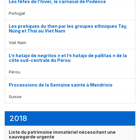
Les fêtes de l'hiver, le carnaval de Podence
Portugal
Les pratiques du then par les groupes ethniques Tày,
Nùng et Thái au Viet Nam
Viet Nam
L’« hatajo de negritos » et l’« hatajo de pallitas » de la
côte sud-centrale du Pérou
Pérou
Processions de la Semaine sainte à Mendrisio
Suisse
2018
Liste du patrimoine immatériel nécessitant une
sauvegarde urgente