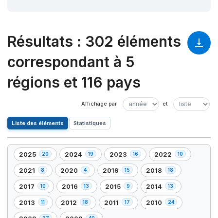
Résultats
:
302 éléments
correspondant à 5
régions et 116 pays
Liste des éléments
Statistiques
2025
2024
2023
2022
20
19
16
10
,
,
,
,
20
19
16
10
2021
2020
2019
2018
8
4
15
18
,
,
,
,
élément(s)
élément(s)
élément(s)
élément(s)
8
4
15
18
2017
2016
2015
2014
10
13
9
13
,
,
,
,
élément(s)
élément(s)
élément(s)
élément(s)
10
13
9
13
2013
2012
2011
2010
11
18
17
24
,
,
,
,
élément(s)
élément(s)
élément(s)
élément(s)
11
18
17
24
37
40