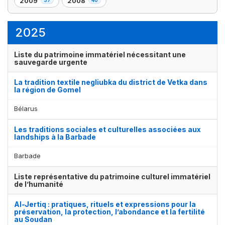
2009
2008
,
,
élément(s)
élément(s)
élément(s)
élément(s)
37
40
élément(s)
élément(s)
2025
Liste du patrimoine immatériel nécessitant une
sauvegarde urgente
La tradition textile negliubka du district de Vetka dans
la région de Gomel
Bélarus
Les traditions sociales et culturelles associées aux
landships à la Barbade
Barbade
Liste représentative du patrimoine culturel immatériel
de l’humanité
Al-Jertiq : pratiques, rituels et expressions pour la
préservation, la protection, l’abondance et la fertilité
au Soudan