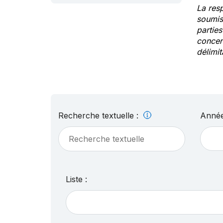
La res
soumis
partie
concern
délimit
Recherche textuelle :
Année
Liste :