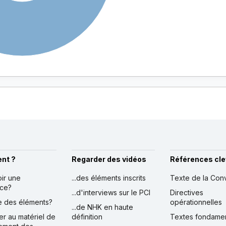
nt ?
Regarder des vidéos
Références cle
oir une
...des éléments inscrits
Texte de la Con
nce?
...d'interviews sur le PCI
Directives
ire des éléments?
opérationnelles
...de NHK en haute
er au matériel de
définition
Textes fondame