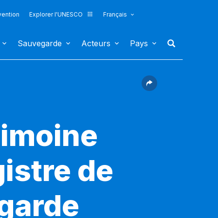
vention
Explorer l'UNESCO
Français
Sauvegarde
Acteurs
Pays
rimoine
gistre de
egarde