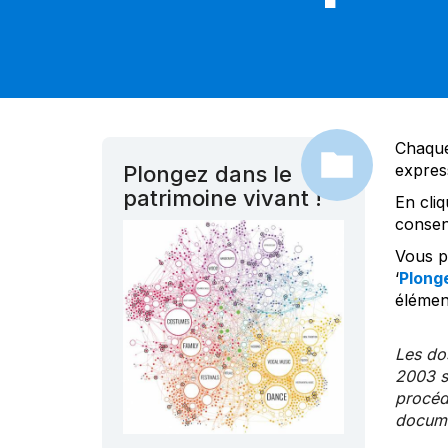
Chaque
expres
Plongez dans le
patrimoine vivant !
En cliq
consen
Vous po
‘
Plonge
élément
Les dos
2003 s
procédu
documen