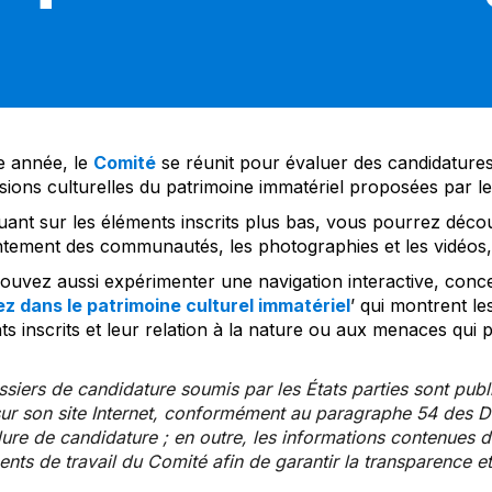
 année, le
Comité
se réunit pour évaluer des candidatures 
sions culturelles du patrimoine immatériel proposées par l
uant sur les éléments inscrits plus bas, vous pourrez décou
tement des communautés, les photographies et les vidéos, a
uvez aussi expérimenter une navigation interactive, concep
z dans le patrimoine culturel immatériel
’ qui montrent le
s inscrits et leur relation à la nature ou aux menaces qui 
siers de candidature soumis par les États parties sont publ
ur son site Internet, conformément au paragraphe 54 des Di
re de candidature ; en outre, les informations contenues da
ts de travail du Comité afin de garantir la transparence et 