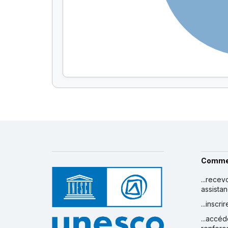
Comme
...recev
assista
...inscr
...accéd