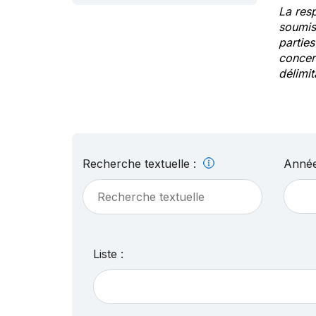
La res
soumis
partie
concern
délimit
Recherche textuelle :
Année
Liste :