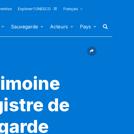
vention
Explorer l'UNESCO
Français
Sauvegarde
Acteurs
Pays
rimoine
gistre de
egarde