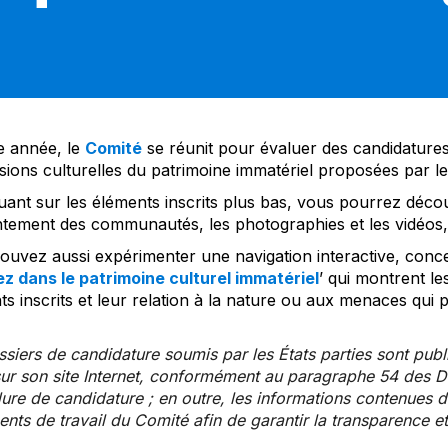
 année, le
Comité
se réunit pour évaluer des candidatures 
sions culturelles du patrimoine immatériel proposées par l
uant sur les éléments inscrits plus bas, vous pourrez décou
tement des communautés, les photographies et les vidéos, a
uvez aussi expérimenter une navigation interactive, concep
z dans le patrimoine culturel immatériel
’ qui montrent le
s inscrits et leur relation à la nature ou aux menaces qui 
siers de candidature soumis par les États parties sont publ
ur son site Internet, conformément au paragraphe 54 des Di
re de candidature ; en outre, les informations contenues da
ts de travail du Comité afin de garantir la transparence et 