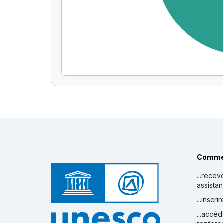
Comme
...recev
assista
...inscr
...accéd