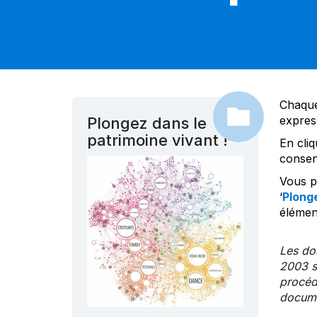
Chaque
expres
Plongez dans le
patrimoine vivant !
En cliq
consen
Vous po
‘
Plonge
élément
Les dos
2003 s
procédu
documen