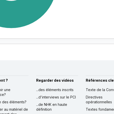
nt ?
Regarder des vidéos
Références cle
oir une
...des éléments inscrits
Texte de la Con
nce?
...d'interviews sur le PCI
Directives
ire des éléments?
opérationnelles
...de NHK en haute
er au matériel de
définition
Textes fondame