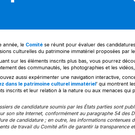
 année, le
Comité
se réunit pour évaluer des candidatures 
sions culturelles du patrimoine immatériel proposées par l
uant sur les éléments inscrits plus bas, vous pourrez décou
tement des communautés, les photographies et les vidéos, a
uvez aussi expérimenter une navigation interactive, concep
z dans le patrimoine culturel immatériel
’ qui montrent le
s inscrits et leur relation à la nature ou aux menaces qui 
siers de candidature soumis par les États parties sont publ
ur son site Internet, conformément au paragraphe 54 des Di
re de candidature ; en outre, les informations contenues da
ts de travail du Comité afin de garantir la transparence et 