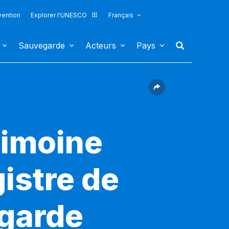
vention
Explorer l'UNESCO
Français
Sauvegarde
Acteurs
Pays
rimoine
gistre de
egarde