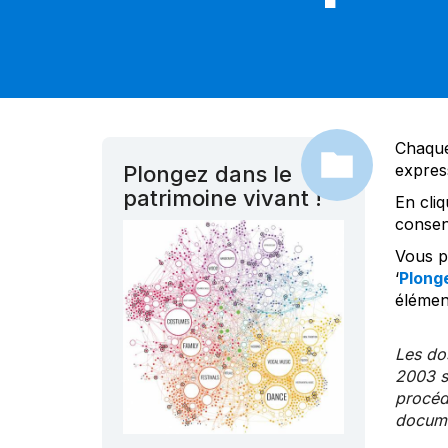
Chaque
expres
Plongez dans le
patrimoine vivant !
En cliq
consen
Vous po
‘
Plonge
élément
Les dos
2003 s
procédu
documen