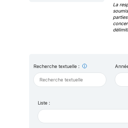
La res
soumis
partie
concern
délimit
Recherche textuelle :
Année
Liste :