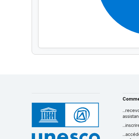
Comme
...recev
assista
...inscr
...accéd