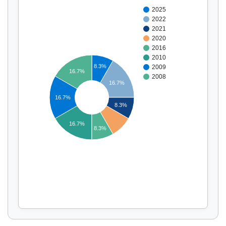
2025
2022
2021
2020
2016
2010
8.3%
2009
16.7%
2008
16.7%
16.7%
Affichage par
et
8.3%
16.7%
8.3%