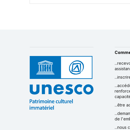
Comme
...recev
assista
...inscr
...accéd
renforc
capacit
...être 
...deman
de l'em
...nous 