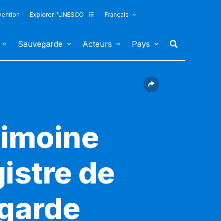
vention
Explorer l'UNESCO
Français
Sauvegarde
Acteurs
Pays
rimoine
gistre de
egarde