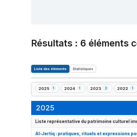
Résultats
:
6 éléments c
Liste des éléments
Statistiques
2025
2024
2023
2022
1
1
2
1
,
,
,
,
1
1
2
1
élément(s)
élément(s)
élément(s)
élément(s
2025
Liste représentative du patrimoine culturel im
Al-Jertiq : pratiques, rituels et expressions po