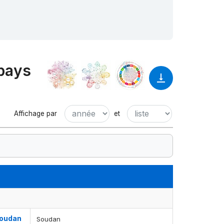
 pays
Affichage par
et
 Soudan
Soudan