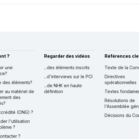
nt ?
Regarder des vidéos
Références cle
oir une
...des éléments inscrits
Texte de la Con
nce?
...d'interviews sur le PCI
Directives
ire des éléments?
opérationnelles
...de NHK en haute
er au matériel de
définition
Textes fondame
ement des
Résolutions de
és?
l'Assemblée gén
accrédité (ONG) ?
Décisions du Co
der l'utilisation
blème ?
contacter ?