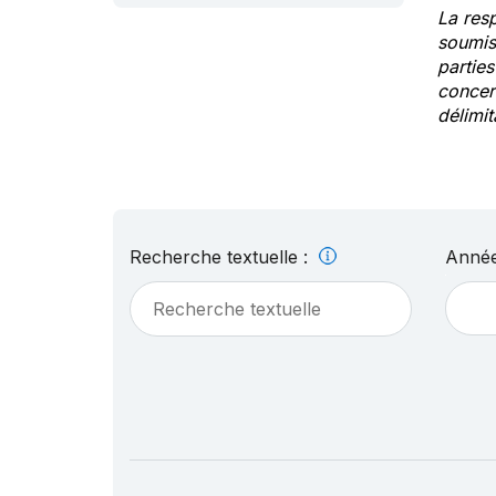
La res
soumis
partie
concern
délimit
Recherche textuelle :
Année