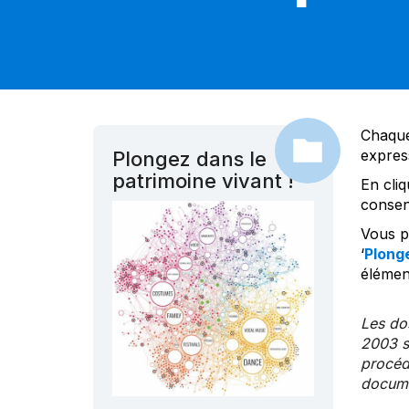
Chaque
expres
Plongez dans le
patrimoine vivant !
En cliq
consen
Vous po
‘
Plonge
élément
Les dos
2003 s
procédu
documen