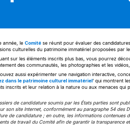
 année, le
Comité
se réunit pour évaluer des candidatures 
sions culturelles du patrimoine immatériel proposées par l
uant sur les éléments inscrits plus bas, vous pourrez décou
tement des communautés, les photographies et les vidéos, a
uvez aussi expérimenter une navigation interactive, concep
z dans le patrimoine culturel immatériel
’ qui montrent le
s inscrits et leur relation à la nature ou aux menaces qui 
siers de candidature soumis par les États parties sont publ
ur son site Internet, conformément au paragraphe 54 des Di
re de candidature ; en outre, les informations contenues da
ts de travail du Comité afin de garantir la transparence et 