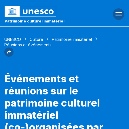
Togg
navi
Patrimoine culturel immatériel
UNESCO
Culture
Patrimoine immatériel
Réunions et événements
Événements et
réunions sur le
patrimoine culturel
immatériel
(co-)organisées par