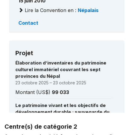
15 juin 2010
Lire la Convention en :
Népalais
Contact
Projet
Élaboration d’inventaires du patrimoine
culturel immatériel couvrant les sept
provinces du Népal
23 octobre 2025 – 23 octobre 2025
Montant (US$)
99 033
Le patrimoine vivant et les objectifs de
développement durable : sauvegarde du
patrimoine culturel immatériel par
l'éducation formelle et non formelle dans
Centre(s) de catégorie 2
Voir tous les projets
la région Asie-Pacifique et en Afrique