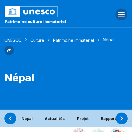
Togg
navi
Patrimoine culturel immatériel
Népal
UNESCO
Culture
Patrimoine immatériel
Népal
Népal
Actualités
Projet
Rapport périod