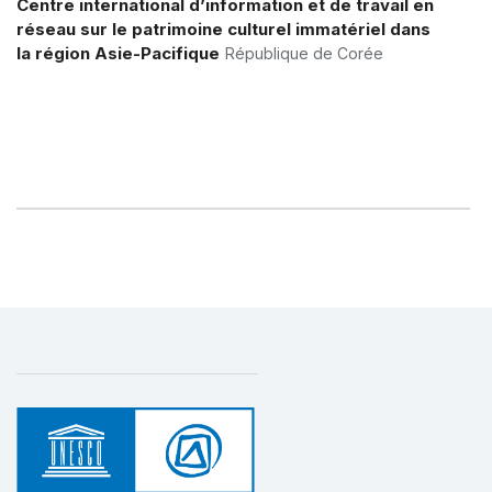
Centre international d’information et de travail en
1 avril 2021 – 31 juillet 2025
réseau sur le patrimoine culturel immatériel dans
Montant (US$)
180 000
la région Asie-Pacifique
République de Corée
Sauvegarde du patrimoine culturel
immatériel à travers le renforcement des
capacités nationales en Asie et dans le
Pacifique
1 novembre 2011 – 1 mai 2014
Montant (US$)
1 020 484